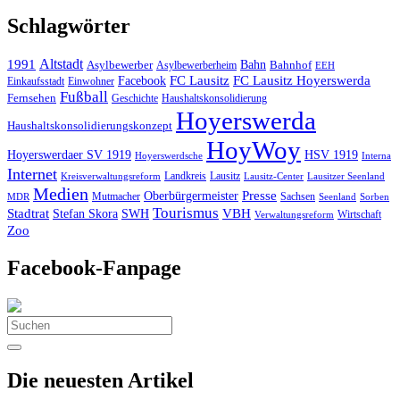
Schlagwörter
Altstadt
1991
Bahn
Asylbewerber
Asylbewerberheim
Bahnhof
EEH
Facebook
FC Lausitz
FC Lausitz Hoyerswerda
Einkaufsstadt
Einwohner
Fußball
Fernsehen
Geschichte
Haushaltskonsolidierung
Hoyerswerda
Haushaltskonsolidierungskonzept
HoyWoy
Hoyerswerdaer SV 1919
HSV 1919
Interna
Hoyerswerdsche
Internet
Landkreis
Lausitz
Kreisverwaltungsreform
Lausitz-Center
Lausitzer Seenland
Medien
Oberbürgermeister
Presse
Mutmacher
Sachsen
MDR
Seenland
Sorben
Tourismus
Stadtrat
VBH
Stefan Skora
SWH
Wirtschaft
Verwaltungsreform
Zoo
Facebook-Fanpage
Search
for:
Die neuesten Artikel