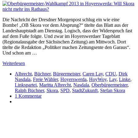
Die Nachricht der Dresdner Morgenpost schlug ein wie eine
Bombe! „OB Skora vor dem Absprung?“ titelte das Blatt aus der
Landeshauptstadt am Dienstag. Logisch, dass der Widerspruch fast
auf dem Fuße folgte. Und zwar im Hoyerswerdaer Tageblatt
(Regionalausgabe der Sächsischen Zeitung) am Mittwoch. Dort
titelte die Redaktion „Politiker machen Zeitungsente den Garaus“.
Und schon am …
Weiterlesen
Albrecht
,
Büchner
,
Bürgermeister
,
Caren Lay
,
CDU
,
Dirk
Nasdala
,
Freie Wähler
,
Hoyerswerda
,
HoyWoy
,
Lay
,
Linke
,
Linkspartei
,
Maritta Albrecht
,
Nasdala
,
Oberbürgermeister
,
Ralph Büchner
,
Skora
,
SPD
,
StadtZukunft
,
Stefan Skora
1 Kommentar