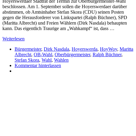
Hoyerswerdaer Stadtrat der Termin zur Oberbürgermeister-Wahl
beschlossen. Am 1. September sollen die Hoyerswerdaer darüber
abstimmen, ob Amtsinhaber Stefan Skora (CDU) seinen Posten
gegen die Herausforderer von Linkspartei (Ralph Büchner), SPD
(Maritta Albrecht) und Freien Wählern (Dirk Nasdala) behaupten
kann. Das eigentlich Traurige am „Wahkampf“ ist, dass …
Weiterlesen
Bürgermeister
,
Dirk Nasdala
,
Hoyerswerda
,
HoyWoy
,
Maritta
Albrecht
,
OB-Wahl
,
Oberbürgermeister
,
Ralph Büchner
,
Stefan Skora
,
Wahl
,
Wahlen
Kommentar hinterlassen