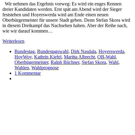
Wir nehmen das Ergebnis vorweg: Es wird ein enges Rennen
dreier Kandidaten werden. Erst spät am Abend wird der Sieger
feststehen und Hoyerswerda wird am Ende einen neuen
Oberbürgermeister für unsere Stadt geben. Denn Stefan Skora wird
in diesem Dreikampf das Nachsehen haben. Aber der Reihe nach,
wie wir darauf kommen…
Weiterlesen
Bundestag
,
Bundestagswahl
,
Dirk Nasdala
,
Hoyerswerda
,
HoyWoy
,
Kathrin Kiefel
,
Maritta Albrecht
,
OB-Wahl
,
Oberbügermeister
,
Ralph Büchner
,
Stefan Skora
,
Wahl
,
Wahlen
,
Wahlprognose
1 Kommentar