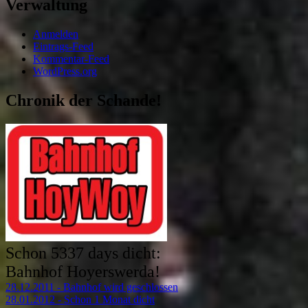
Verwaltung
Anmelden
Eintrags-Feed
Kommentar-Feed
WordPress.org
Chronik der Schande!
Schon
5337 days
dicht:
Bahnhof Hoyerswerda!
28.12.2011 - Bahnhof wird geschlossen
28.01.2012 - Schon 1 Monat dicht