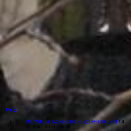
1 Ping
OB-Wahl am 1. September » Hoyerswerda - lebt!
auf
27. März 2013
bei 05:45