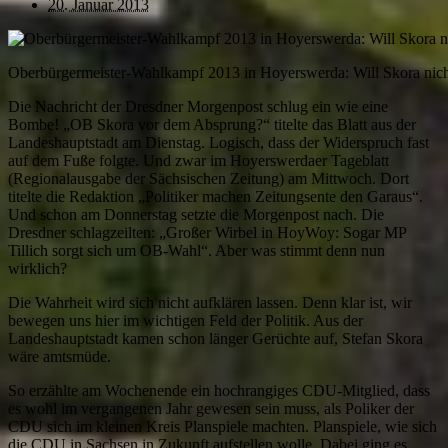
20. Januar 2013
Oberbürgermeister-Wahlkampf 2013 in Hoyerswerda: Will Skora nich
Die Nachricht der Dresdner Morgenpost schlug ein wie eine
Bombe! „OB Skora vor dem Absprung?“ titelte das Blatt aus der
Landeshauptstadt am Dienstag. Logisch, dass der Widerspruch fast
auf dem Fuße folgte. Und zwar im Hoyerswerdaer Tageblatt
(Regionalausgabe der Sächsischen Zeitung) am Mittwoch. Dort
titelte die Redaktion „Politiker machen Zeitungsente den Garaus“.
Und schon am Donnerstag setzte die Morgenpost nach. Die
Dresdner schlagzeilten: „Großer Wirbel in HoyWoy: Sogar MP
Tillich sorgt sich um OB-Wahl“. Aber was stimmt denn nun
wirklich?
Die Wahrheit wird sich nicht aufklären lassen. Denn klar ist, wir
bewegen uns hier im wichtigen Feld der Politik. Aus der
Landeshauptstadt kamen schon länger Gerüchte auf, Stefan Skora
wäre amtsmüde.
So erzählte am Wochenende ein hochrangiges CDU-Mitglied, dass
es wohl im vergangenen Jahr gewesen sein muss, als Poliker der
CDU sich im kleinen Kreis Planspiele machten. Planspiele, wie sich
die CDU in Sachsen in Zukunft aufstellen wolle. Dabei ging es