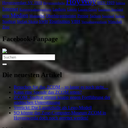
HoyWoy
Hoyerswerdaer SV 1919
HSV 1919
Interna
Hoyerswerdsche
Internet
Landkreis
Lausitz
Kreisverwaltungsreform
Lausitz-Center
Lausitzer Seenland
Medien
Oberbürgermeister
Presse
Mutmacher
Sachsen
MDR
Seenland
Sorben
Tourismus
Stadtrat
VBH
Stefan Skora
SWH
Wirtschaft
Verwaltungsreform
Zoo
Facebook-Fanpage
Search
for:
Die neuesten Artikel
Besuchen Sie das ZCOM – so lange es noch steht…
Kann eine Spende das ZCOM retten?
ZCOM: Stadtrat stimmt knapp gegen Fortführung der
städtischen Unterstützung
Verrückt: Die Lausitzhalle als Lego-Modell
SO könnte das Zuse-Computer-Museum ZCOM in
Hoyerswerda doch noch gerettet werden!