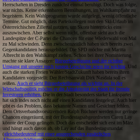
Herrschaften in Dresden zunächst einmal beruhigt. Doch was folgte,
war nichts. Keine erkennbaren Bemühungen, im Wahlkampfjahr zu
begeistern. Kein Wahlprogramm wurde aufgelegt, wenig öffentliche
Termine. Gut möglich, dass Parteikollegen nun den Ski-Urlaub im
Österreichischen Zillertal nutzten, um Skora hinterrücks eins
auszuwischen. Aber selbst wenn nicht, offenbar sieht auch die
Landespitze der C-Partei die Chancen für eine Wiederwahl von Mal
zu Mal schwinden. Denn zwischenzeitlich haben sich bereits zwei
Gegenkandidaten herausgebildet. Die SPD möchte mit Maritta
Albrecht in den Wahlkampf ziehen. Schon bei ihrer Nominierung
machte sie klare Ansagen:
Bürgerbeteiligung und der richtige
Umgang mit unserer noch jungen Geschichte seien ihr wichtig
. Und
auch die starken Freien Wähler/StadtZukunft haben bereits ihren
Kandidaten vorgestellt: Der Rechtsanwalt Dirk Nasdala soll es
reißen.
Auch er sieht Bürgerbeteiligung als wichtig an. In der
Wirtschaftspolitik möchte er die Attraktivität der Stadt für fremde
Investoren erhöhen.
Die in der Stadt besonders starke Linkspartei
hat sich indes noch nicht auf einen Kandidaten festgelegt. Auch hier
gibt es das Problem, dass bekannte Namen und Gesichter fehlen.
Dem Ortsverbandsvorsitzernden Ralph Büchner werden nur geringe
Chancen eingeräumt, mit der Bundestagsabgeordneten Caren Lay
könnte der Coup gelingen. Doch das entscheidet sich erst im März
und hängt auch davon ab, ob Lay auf das Bundestagsmandat
(
gleichbedeutend mit einer ansprechenden zusätzlichen
Altersentschädigung
) verzichten möchte.