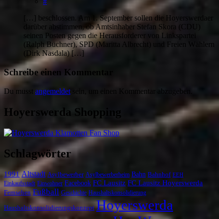
#
[…] beschlossen. Am 1. September sollen die Hoyerswerdaer
darüber abstimmen, ob Amtsinhaber Stefan Skora (CDU)
seinen Posten gegen die Herausforderer von Linkspartei
(Ralph Büchner), SPD (Maritta Albrecht) und Freien Wählern
(Dirk Nasdala) […]
Schreibe einen Kommentar
Du musst
angemeldet
sein, um einen Kommentar abzugeben.
Hoyerswerda Shopping
Schlagwörter
Altstadt
1991
Bahn
Asylbewerber
Asylbewerberheim
Bahnhof
EEH
Facebook
FC Lausitz
FC Lausitz Hoyerswerda
Einkaufsstadt
Einwohner
Fußball
Fernsehen
Geschichte
Haushaltskonsolidierung
Hoyerswerda
Haushaltskonsolidierungskonzept