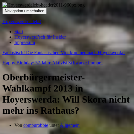
Navigation umschalten
Hoyerswerda – lebt!
Start
Hoyerswerd’sch für Insider
Impressum
Fantastisch! Die Fantastischen Vier kommen nach Hoyerswerda!
Happy Birthday: 57 Jahre Aktivist Schwarze Pumpe!
Oberbürgermeister-
Wahlkampf 2013 in
Hoyerswerda: Will Skora nicht
mehr ins Rathaus?
Von
compurobbie
unter
Allgemein