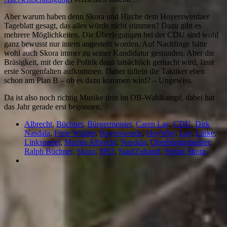
Aber warum haben denn Skora und Hirche dem Hoyerswerdaer
Tageblatt gesagt, das alles würde nicht stimmen? Dazu gibt es
mehrere Möglichkeiten. Die Überlegungen bei der CDU sind wohl
ganz bewusst nur intern angestellt worden. Auf Nachfrage hätte
wohl auch Skora immer zu seiner Kandidatur gestanden. Aber die
Bräsigkeit, mit der die Politik dann tatsächlich gemacht wird, lässt
erste Sorgenfalten aufkommen. Daher tüfteln die Taktiker eben
schon am Plan B – ob es dazu kommen wird? – Ungewiss.
Da ist also noch richtig Musike drin im OB-Wahlkampf, dabei hat
das Jahr gerade erst begonnen.
Albrecht
,
Büchner
,
Bürgermeister
,
Caren Lay
,
CDU
,
Dirk
Nasdala
,
Freie Wähler
,
Hoyerswerda
,
HoyWoy
,
Lay
,
Linke
,
Linkspartei
,
Maritta Albrecht
,
Nasdala
,
Oberbürgermeister
,
Ralph Büchner
,
Skora
,
SPD
,
StadtZukunft
,
Stefan Skora