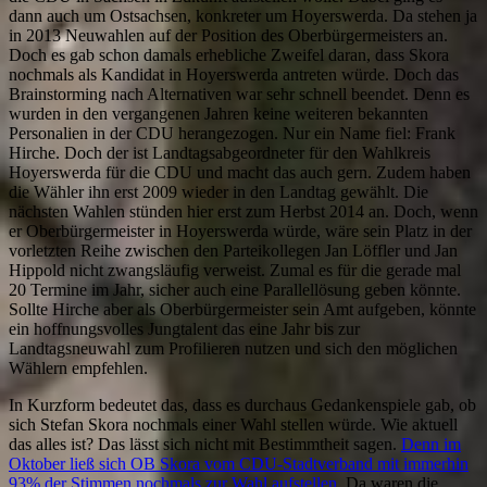
dann auch um Ostsachsen, konkreter um Hoyerswerda. Da stehen ja
in 2013 Neuwahlen auf der Position des Oberbürgermeisters an.
Doch es gab schon damals erhebliche Zweifel daran, dass Skora
nochmals als Kandidat in Hoyerswerda antreten würde. Doch das
Brainstorming nach Alternativen war sehr schnell beendet. Denn es
wurden in den vergangenen Jahren keine weiteren bekannten
Personalien in der CDU herangezogen. Nur ein Name fiel: Frank
Hirche. Doch der ist Landtagsabgeordneter für den Wahlkreis
Hoyerswerda für die CDU und macht das auch gern. Zudem haben
die Wähler ihn erst 2009 wieder in den Landtag gewählt. Die
nächsten Wahlen stünden hier erst zum Herbst 2014 an. Doch, wenn
er Oberbürgermeister in Hoyerswerda würde, wäre sein Platz in der
vorletzten Reihe zwischen den Parteikollegen Jan Löffler und Jan
Hippold nicht zwangsläufig verweist. Zumal es für die gerade mal
20 Termine im Jahr, sicher auch eine Parallellösung geben könnte.
Sollte Hirche aber als Oberbürgermeister sein Amt aufgeben, könnte
ein hoffnungsvolles Jungtalent das eine Jahr bis zur
Landtagsneuwahl zum Profilieren nutzen und sich den möglichen
Wählern empfehlen.
In Kurzform bedeutet das, dass es durchaus Gedankenspiele gab, ob
sich Stefan Skora nochmals einer Wahl stellen würde. Wie aktuell
das alles ist? Das lässt sich nicht mit Bestimmtheit sagen.
Denn im
Oktober ließ sich OB Skora vom CDU-Stadtverband mit immerhin
93% der Stimmen nochmals zur Wahl aufstellen.
Da waren die