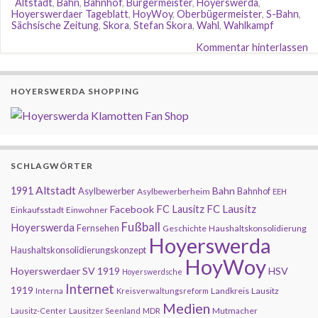
Altstadt
,
Bahn
,
Bahnhof
,
Bürgermeister
,
Hoyerswerda
,
Hoyerswerdaer Tageblatt
,
HoyWoy
,
Oberbügermeister
,
S-Bahn
,
Sächsische Zeitung
,
Skora
,
Stefan Skora
,
Wahl
,
Wahlkampf
Kommentar hinterlassen
HOYERSWERDA SHOPPING
SCHLAGWÖRTER
Altstadt
1991
Bahn
Asylbewerber
Bahnhof
Asylbewerberheim
EEH
FC Lausitz
Facebook
FC Lausitz
Einkaufsstadt
Einwohner
Fußball
Hoyerswerda
Fernsehen
Geschichte
Haushaltskonsolidierung
Hoyerswerda
Haushaltskonsolidierungskonzept
HoyWoy
Hoyerswerdaer SV 1919
HSV
Hoyerswerdsche
Internet
1919
Landkreis
Lausitz
Interna
Kreisverwaltungsreform
Medien
Mutmacher
Lausitz-Center
Lausitzer Seenland
MDR