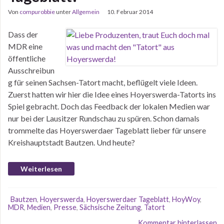
Von
compurobbie
unter
Allgemein
10. Februar 2014
Dass der
MDR eine
öffentliche
Ausschreibun
g für seinen Sachsen-Tatort macht, beflügelt viele Ideen.
Zuerst hatten wir hier die Idee eines Hoyerswerda-Tatorts ins
Spiel gebracht. Doch das Feedback der lokalen Medien war
nur bei der Lausitzer Rundschau zu spüren. Schon damals
trommelte das Hoyerswerdaer Tageblatt lieber für unsere
Kreishauptstadt Bautzen. Und heute?
Weiterlesen
Bautzen
,
Hoyerswerda
,
Hoyerswerdaer Tageblatt
,
HoyWoy
,
MDR
,
Medien
,
Presse
,
Sächsische Zeitung
,
Tatort
Kommentar hinterlassen