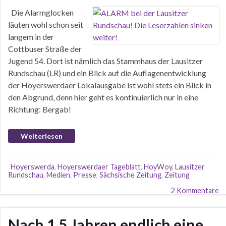
Die Alarmglocken
läuten wohl schon seit
langem in der
Cottbuser Straße der
Jugend 54. Dort ist nämlich das Stammhaus der Lausitzer
Rundschau (LR) und ein Blick auf die Auflagenentwicklung
der Hoyerswerdaer Lokalausgabe ist wohl stets ein Blick in
den Abgrund, denn hier geht es kontinuierlich nur in eine
Richtung: Bergab!
Weiterlesen
Hoyerswerda
,
Hoyerswerdaer Tageblatt
,
HoyWoy
,
Lausitzer
Rundschau
,
Medien
,
Presse
,
Sächsische Zeitung
,
Zeitung
2 Kommentare
Nach 1,5 Jahren endlich eine