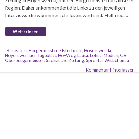
Zeitung in Hoyerswerda) mit den Bürgermeistern aus unserer
Region. Daher unkommentiert die Links zu den jeweiligen
Interviews, die wie immer sehr lesenswert sind: Hellfried …
Weiterlesen
Bernsdorf
,
Bürgermeister
,
Elsterheide
,
Hoyerswerda
,
Hoyerswerdaer Tageblatt
,
HoyWoy
,
Lauta
,
Lohsa
,
Medien
,
OB
,
Oberbürgermeister
,
Sächsische Zeitung
,
Spreetal
,
Wittichenau
Kommentar hinterlassen