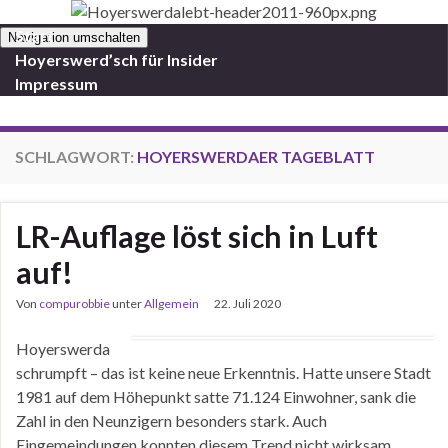
Start
Navigation umschalten
Hoyerswerd’sch für Insider
Impressum
SCHLAGWORT:
HOYERSWERDAER TAGEBLATT
LR-Auflage löst sich in Luft
auf!
Von
compurobbie
unter
Allgemein
22. Juli 2020
Hoyerswerda
schrumpft – das ist keine neue Erkenntnis. Hatte unsere Stadt
1981 auf dem Höhepunkt satte 71.124 Einwohner, sank die
Zahl in den Neunzigern besonders stark. Auch
Eingemeindungen konnten diesem Trend nicht wirksam