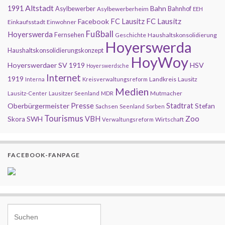
Altstadt
1991
Bahn
Asylbewerber
Bahnhof
Asylbewerberheim
EEH
FC Lausitz
Facebook
FC Lausitz
Einkaufsstadt
Einwohner
Fußball
Hoyerswerda
Fernsehen
Geschichte
Haushaltskonsolidierung
Hoyerswerda
Haushaltskonsolidierungskonzept
HoyWoy
Hoyerswerdaer SV 1919
HSV
Hoyerswerdsche
Internet
1919
Landkreis
Lausitz
Interna
Kreisverwaltungsreform
Medien
Mutmacher
Lausitz-Center
Lausitzer Seenland
MDR
Presse
Oberbürgermeister
Stadtrat
Stefan
Sachsen
Seenland
Sorben
Tourismus
Zoo
SWH
VBH
Skora
Wirtschaft
Verwaltungsreform
FACEBOOK-FANPAGE
Search for: