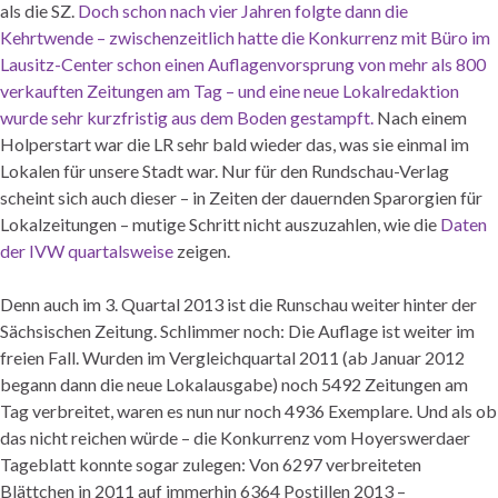
als die SZ.
Doch schon nach vier Jahren folgte dann die
Kehrtwende – zwischenzeitlich hatte die Konkurrenz mit Büro im
Lausitz-Center schon einen Auflagenvorsprung von mehr als 800
verkauften Zeitungen am Tag – und eine neue Lokalredaktion
wurde sehr kurzfristig aus dem Boden gestampft.
Nach einem
Holperstart war die LR sehr bald wieder das, was sie einmal im
Lokalen für unsere Stadt war. Nur für den Rundschau-Verlag
scheint sich auch dieser – in Zeiten der dauernden Sparorgien für
Lokalzeitungen – mutige Schritt nicht auszuzahlen, wie die
Daten
der IVW quartalsweise
zeigen.
Denn auch im 3. Quartal 2013 ist die Runschau weiter hinter der
Sächsischen Zeitung. Schlimmer noch: Die Auflage ist weiter im
freien Fall. Wurden im Vergleichquartal 2011 (ab Januar 2012
begann dann die neue Lokalausgabe) noch 5492 Zeitungen am
Tag verbreitet, waren es nun nur noch 4936 Exemplare. Und als ob
das nicht reichen würde – die Konkurrenz vom Hoyerswerdaer
Tageblatt konnte sogar zulegen: Von 6297 verbreiteten
Blättchen in 2011 auf immerhin 6364 Postillen 2013 –