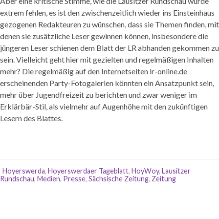
Aber eine kritische Stimme, wie die Lausitzer Rundschau würde
extrem fehlen, es ist den zwischenzeitlich wieder ins Einsteinhaus
gezogenen Redakteuren zu wünschen, dass sie Themen finden, mit
denen sie zusätzliche Leser gewinnen können, insbesondere die
jüngeren Leser schienen dem Blatt der LR abhanden gekommen zu
sein. Vielleicht geht hier mit gezielten und regelmäßigen Inhalten
mehr? Die regelmäßig auf den Internetseiten lr-online.de
erscheinenden Party-Fotogalerien könnten ein Ansatzpunkt sein,
mehr über Jugendfreizeit zu berichten und zwar weniger im
Erklärbär-Stil, als vielmehr auf Augenhöhe mit den zukünftigen
Lesern des Blattes.
Hoyerswerda
,
Hoyerswerdaer Tageblatt
,
HoyWoy
,
Lausitzer
Rundschau
,
Medien
,
Presse
,
Sächsische Zeitung
,
Zeitung