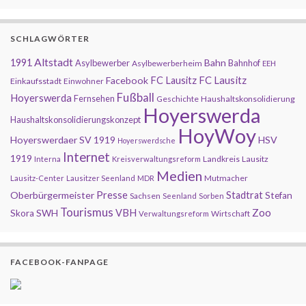
SCHLAGWÖRTER
Altstadt
1991
Bahn
Asylbewerber
Bahnhof
Asylbewerberheim
EEH
FC Lausitz
Facebook
FC Lausitz
Einkaufsstadt
Einwohner
Fußball
Hoyerswerda
Fernsehen
Geschichte
Haushaltskonsolidierung
Hoyerswerda
Haushaltskonsolidierungskonzept
HoyWoy
Hoyerswerdaer SV 1919
HSV
Hoyerswerdsche
Internet
1919
Landkreis
Lausitz
Interna
Kreisverwaltungsreform
Medien
Mutmacher
Lausitz-Center
Lausitzer Seenland
MDR
Presse
Oberbürgermeister
Stadtrat
Stefan
Sachsen
Seenland
Sorben
Tourismus
Zoo
SWH
VBH
Skora
Wirtschaft
Verwaltungsreform
FACEBOOK-FANPAGE