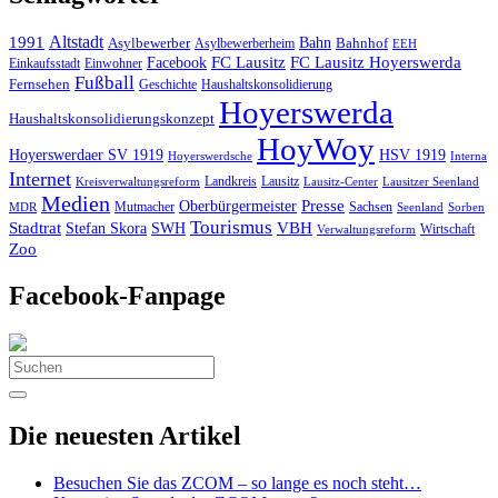
Altstadt
1991
Bahn
Asylbewerber
Asylbewerberheim
Bahnhof
EEH
Facebook
FC Lausitz
FC Lausitz Hoyerswerda
Einkaufsstadt
Einwohner
Fußball
Fernsehen
Geschichte
Haushaltskonsolidierung
Hoyerswerda
Haushaltskonsolidierungskonzept
HoyWoy
Hoyerswerdaer SV 1919
HSV 1919
Interna
Hoyerswerdsche
Internet
Landkreis
Lausitz
Kreisverwaltungsreform
Lausitz-Center
Lausitzer Seenland
Medien
Oberbürgermeister
Presse
Mutmacher
Sachsen
MDR
Seenland
Sorben
Tourismus
Stadtrat
VBH
Stefan Skora
SWH
Wirtschaft
Verwaltungsreform
Zoo
Facebook-Fanpage
Search
for:
Die neuesten Artikel
Besuchen Sie das ZCOM – so lange es noch steht…