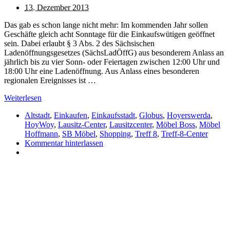
13. Dezember 2013
Das gab es schon lange nicht mehr: Im kommenden Jahr sollen
Geschäfte gleich acht Sonntage für die Einkaufswütigen geöffnet
sein. Dabei erlaubt § 3 Abs. 2 des Sächsischen
Ladenöffnungsgesetzes (SächsLadÖffG) aus besonderem Anlass an
jährlich bis zu vier Sonn- oder Feiertagen zwischen 12:00 Uhr und
18:00 Uhr eine Ladenöffnung. Aus Anlass eines besonderen
regionalen Ereignisses ist …
Weiterlesen
Altstadt
,
Einkaufen
,
Einkaufsstadt
,
Globus
,
Hoyerswerda
,
HoyWoy
,
Lausitz-Center
,
Lausitzcenter
,
Möbel Boss
,
Möbel
Hoffmann
,
SB Möbel
,
Shopping
,
Treff 8
,
Treff-8-Center
Kommentar hinterlassen