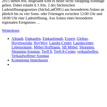
2015 stehen fest. Insgesamt wird es heuer sechs Shopping-Sonntage
geben. Dabei erlaubt § 3 Abs. 2 des Sächsischen
Ladenöffnungsgesetzes (SächsLadÖffG) aus besonderem Anlass an
jährlich bis zu vier Sonn- oder Feiertagen zwischen 12:00 Uhr und
18:00 Uhr eine Ladenöffnung. Aus Anlass eines besonderen
regionalen Ereignisses …
Weiterlesen
Altstadt
,
Einkaufen
,
Einkaufsstadt
,
Expert
,
Globus
,
Hoyerswerda
,
HoyWoy
,
Lausitz-Center
,
Lausitzcenter
,
Lebensräume
,
Möbel Hoffmann
,
SB Möbel
,
Shopping
,
Shopping-Sonntag
,
Treff 8
,
Treff-8-Center
,
verkaufsoffen
,
Verkaufsoffener Sonntag
Kommentar hinterlassen