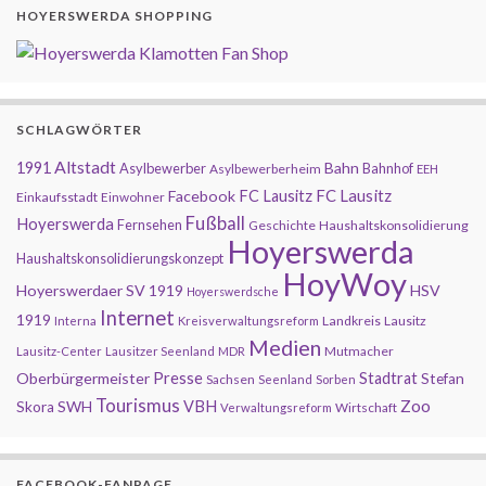
HOYERSWERDA SHOPPING
SCHLAGWÖRTER
Altstadt
1991
Bahn
Asylbewerber
Bahnhof
Asylbewerberheim
EEH
FC Lausitz
Facebook
FC Lausitz
Einkaufsstadt
Einwohner
Fußball
Hoyerswerda
Fernsehen
Geschichte
Haushaltskonsolidierung
Hoyerswerda
Haushaltskonsolidierungskonzept
HoyWoy
Hoyerswerdaer SV 1919
HSV
Hoyerswerdsche
Internet
1919
Landkreis
Lausitz
Interna
Kreisverwaltungsreform
Medien
Mutmacher
Lausitz-Center
Lausitzer Seenland
MDR
Presse
Oberbürgermeister
Stadtrat
Stefan
Sachsen
Seenland
Sorben
Tourismus
Zoo
SWH
VBH
Skora
Wirtschaft
Verwaltungsreform
FACEBOOK-FANPAGE