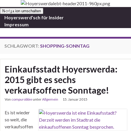
Start
Navigation umschalten
Hoyerswerd’sch für Insider
Impressum
SCHLAGWORT:
SHOPPING-SONNTAG
Einkaufsstadt Hoyerswerda:
2015 gibt es sechs
verkaufsoffene Sonntage!
Von
compurobbie
unter
Allgemein
15. Januar 2015
Es ist wieder
so weit, die
verkaufsoffen