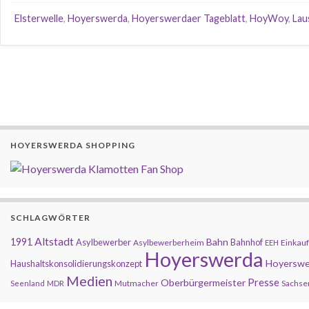
Elsterwelle
,
Hoyerswerda
,
Hoyerswerdaer Tageblatt
,
HoyWoy
,
Lau
HOYERSWERDA SHOPPING
SCHLAGWÖRTER
Altstadt
1991
Bahn
Asylbewerber
Bahnhof
Asylbewerberheim
Einkauf
EEH
Hoyerswerda
Hoyerswe
Haushaltskonsolidierungskonzept
Medien
Presse
Oberbürgermeister
Mutmacher
Sachse
Seenland
MDR