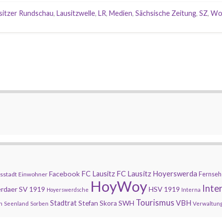
sitzer Rundschau
,
Lausitzwelle
,
LR
,
Medien
,
Sächsische Zeitung
,
SZ
,
Wo
FC Lausitz Hoyerswerda
Facebook
FC Lausitz
Fernseh
sstadt
Einwohner
HoyWoy
Inte
rdaer SV 1919
HSV 1919
Hoyerswerdsche
Interna
Tourismus
Stadtrat
SWH
VBH
Stefan Skora
n
Seenland
Sorben
Verwaltun