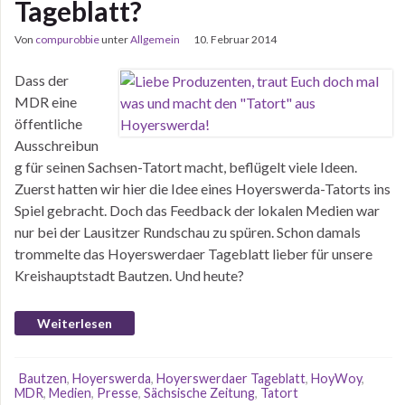
Tageblatt?
Von
compurobbie
unter
Allgemein
10. Februar 2014
Dass der
MDR eine
öffentliche
Ausschreibun
g für seinen Sachsen-Tatort macht, beflügelt viele Ideen.
Zuerst hatten wir hier die Idee eines Hoyerswerda-Tatorts ins
Spiel gebracht. Doch das Feedback der lokalen Medien war
nur bei der Lausitzer Rundschau zu spüren. Schon damals
trommelte das Hoyerswerdaer Tageblatt lieber für unsere
Kreishauptstadt Bautzen. Und heute?
Weiterlesen
Bautzen
,
Hoyerswerda
,
Hoyerswerdaer Tageblatt
,
HoyWoy
,
MDR
,
Medien
,
Presse
,
Sächsische Zeitung
,
Tatort