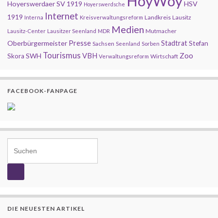
HoyWoy
Hoyerswerdaer SV 1919
HSV
Hoyerswerdsche
Internet
1919
Landkreis
Lausitz
Interna
Kreisverwaltungsreform
Medien
Mutmacher
Lausitz-Center
Lausitzer Seenland
MDR
Presse
Oberbürgermeister
Stadtrat
Stefan
Sachsen
Seenland
Sorben
Tourismus
Zoo
SWH
VBH
Skora
Wirtschaft
Verwaltungsreform
FACEBOOK-FANPAGE
Search for:
DIE NEUESTEN ARTIKEL