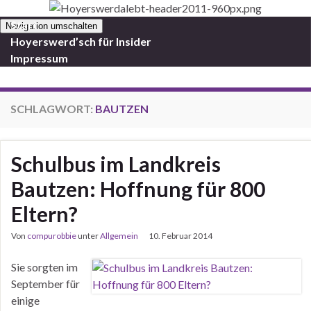
Start
Navigation umschalten
Hoyerswerd’sch für Insider
Impressum
SCHLAGWORT:
BAUTZEN
Schulbus im Landkreis
Bautzen: Hoffnung für 800
Eltern?
Von
compurobbie
unter
Allgemein
10. Februar 2014
Sie sorgten im
September für
einige