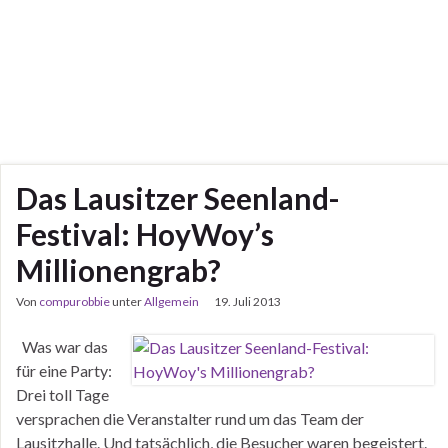
Das Lausitzer Seenland-
Festival: HoyWoy’s
Millionengrab?
Von
compurobbie
unter
Allgemein
19. Juli 2013
Was war das
für eine Party:
Drei toll Tage
versprachen die Veranstalter rund um das Team der
Lausitzhalle. Und tatsächlich, die Besucher waren begeistert.