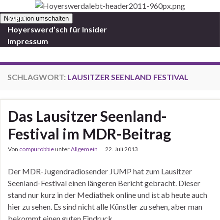
Start
Navigation umschalten
Hoyerswerd’sch für Insider
Impressum
SCHLAGWORT:
LAUSITZER SEENLAND FESTIVAL
Das Lausitzer Seenland-
Festival im MDR-Beitrag
Von
compurobbie
unter
Allgemein
22. Juli 2013
Der MDR-Jugendradiosender JUMP hat zum Lausitzer
Seenland-Festival einen längeren Bericht gebracht. Dieser
stand nur kurz in der Mediathek online und ist ab heute auch
hier zu sehen. Es sind nicht alle Künstler zu sehen, aber man
bekommt einen guten Eindruck.