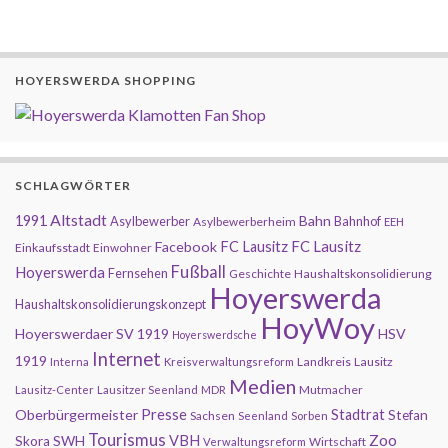
HOYERSWERDA SHOPPING
SCHLAGWÖRTER
Altstadt
1991
Bahn
Asylbewerber
Bahnhof
Asylbewerberheim
EEH
FC Lausitz
Facebook
FC Lausitz
Einkaufsstadt
Einwohner
Fußball
Hoyerswerda
Fernsehen
Geschichte
Haushaltskonsolidierung
Hoyerswerda
Haushaltskonsolidierungskonzept
HoyWoy
Hoyerswerdaer SV 1919
HSV
Hoyerswerdsche
Internet
1919
Landkreis
Lausitz
Interna
Kreisverwaltungsreform
Medien
Mutmacher
Lausitz-Center
Lausitzer Seenland
MDR
Presse
Oberbürgermeister
Stadtrat
Stefan
Sachsen
Seenland
Sorben
Tourismus
Zoo
SWH
VBH
Skora
Wirtschaft
Verwaltungsreform