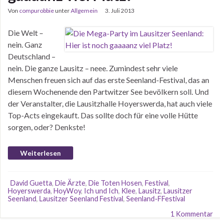
Von
compurobbie
unter
Allgemein
3. Juli 2013
Die Welt –
nein. Ganz
Deutschland –
nein. Die ganze Lausitz – neee. Zumindest sehr viele
Menschen freuen sich auf das erste Seenland-Festival, das an
diesem Wochenende den Partwitzer See bevölkern soll. Und
der Veranstalter, die Lausitzhalle Hoyerswerda, hat auch viele
Top-Acts eingekauft. Das sollte doch für eine volle Hütte
sorgen, oder? Denkste!
Weiterlesen
David Guetta
,
Die Ärzte
,
Die Toten Hosen
,
Festival
,
Hoyerswerda
,
HoyWoy
,
Ich und Ich
,
Klee
,
Lausitz
,
Lausitzer
Seenland
,
Lausitzer Seenland Festival
,
Seenland-FFestival
1 Kommentar