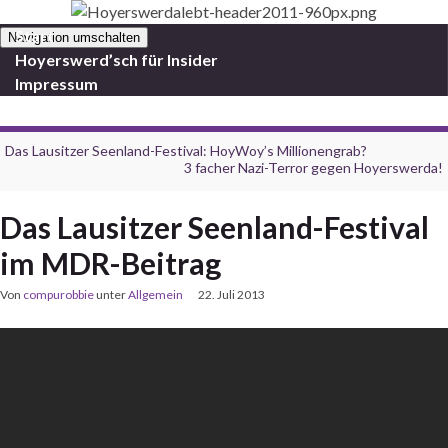
Start
Navigation umschalten
Hoyerswerd’sch für Insider
Impressum
Das Lausitzer Seenland-Festival: HoyWoy’s Millionengrab?
3 facher Nazi-Terror gegen Hoyerswerda!
Das Lausitzer Seenland-Festival
im MDR-Beitrag
Von
compurobbie
unter
Allgemein
22. Juli 2013