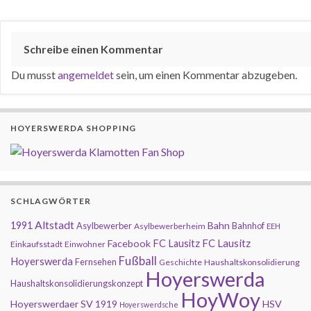
Schreibe einen Kommentar
Du musst
angemeldet
sein, um einen Kommentar abzugeben.
HOYERSWERDA SHOPPING
SCHLAGWÖRTER
Altstadt
1991
Bahn
Asylbewerber
Bahnhof
Asylbewerberheim
EEH
FC Lausitz
Facebook
FC Lausitz
Einkaufsstadt
Einwohner
Fußball
Hoyerswerda
Fernsehen
Geschichte
Haushaltskonsolidierung
Hoyerswerda
Haushaltskonsolidierungskonzept
HoyWoy
Hoyerswerdaer SV 1919
HSV
Hoyerswerdsche