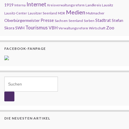
Internet
1919
Landkreis
Lausitz
Interna
Kreisverwaltungsreform
Medien
Mutmacher
Lausitz-Center
Lausitzer Seenland
MDR
Presse
Oberbürgermeister
Stadtrat
Stefan
Sachsen
Seenland
Sorben
Tourismus
Zoo
SWH
VBH
Skora
Wirtschaft
Verwaltungsreform
FACEBOOK-FANPAGE
Search for:
DIE NEUESTEN ARTIKEL