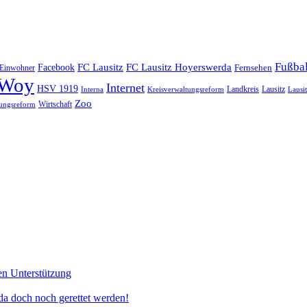
Fußbal
Facebook
FC Lausitz
FC Lausitz Hoyerswerda
Einwohner
Fernsehen
Woy
Internet
HSV 1919
Landkreis
Lausitz
Interna
Kreisverwaltungsreform
Lausi
Zoo
Wirtschaft
ungsreform
en Unterstützung
doch noch gerettet werden!