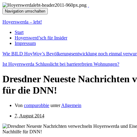
Navigation umschalten
Hoyerswerda – lebt!
Start
Hoyerswerd’sch für Insider
Impressum
Wie BILD HoyWoy’s Bevölkerungsentwicklung noch einmal verwurst
Ist Hoyerswerda Schlusslicht bei barrierefreien Wohnungen?
Dresdner Neueste Nachrichten 
für die DNN!
Von
compurobbie
unter
Allgemein
7. August 2014