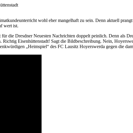
ttenstadt
matkundeunterricht wohl eher mangelhaft zu sein. Denn aktuell prangt
f wert ist.
st für die Dresdner Neuesten Nachrichten doppelt peinlich. Denn als D
en. Richtig Eisenhüttenstadt! Sagt die Bildbeschreibung. Nein, Hoyerswer
vom denkwürdigen „Heimspiel“ des FC Lausitz Hoyerswerda gegen die 