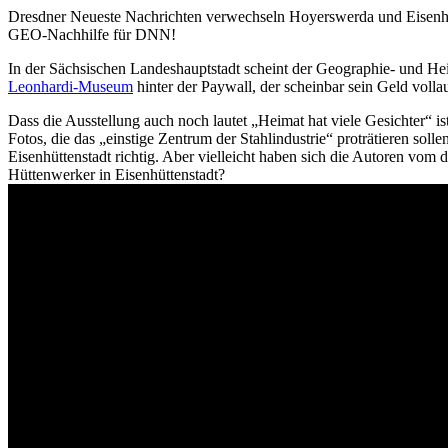
Dresdner Neueste Nachrichten verwechseln Hoyerswerda und Eisenhü
GEO-Nachhilfe für DNN!
In der Sächsischen Landeshauptstadt scheint der Geographie- und Hei
Leonhardi-Museum
hinter der Paywall, der scheinbar sein Geld vollau
Dass die Ausstellung auch noch lautet „Heimat hat viele Gesichter“ i
Fotos, die das „einstige Zentrum der Stahlindustrie“ proträtieren soll
Eisenhüttenstadt richtig. Aber vielleicht haben sich die Autoren 
Hüttenwerker in Eisenhüttenstadt?