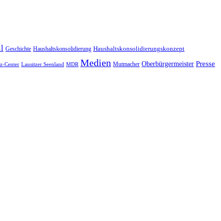
l
Geschichte
Haushaltskonsolidierung
Haushaltskonsolidierungskonzept
Medien
Oberbürgermeister
Presse
Mutmacher
tz-Center
Lausitzer Seenland
MDR