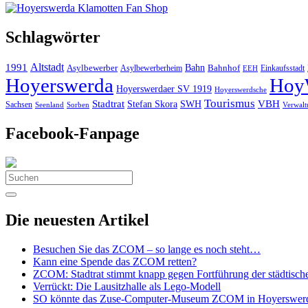
Schlagwörter
Altstadt
1991
Bahn
Asylbewerber
Asylbewerberheim
Bahnhof
Einkaufsstadt
EEH
Hoyerswerda
Hoy
Hoyerswerdaer SV 1919
Hoyerswerdsche
Tourismus
Stadtrat
VBH
Stefan Skora
SWH
Sachsen
Seenland
Sorben
Verwalt
Facebook-Fanpage
Search
for:
Die neuesten Artikel
Besuchen Sie das ZCOM – so lange es noch steht…
Kann eine Spende das ZCOM retten?
ZCOM: Stadtrat stimmt knapp gegen Fortführung der städtisch
Verrückt: Die Lausitzhalle als Lego-Modell
SO könnte das Zuse-Computer-Museum ZCOM in Hoyerswerda 