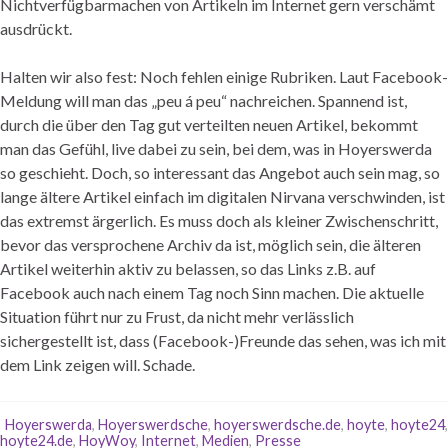
Nichtverfügbarmachen von Artikeln im Internet gern verschämt
ausdrückt.
Halten wir also fest: Noch fehlen einige Rubriken. Laut Facebook-
Meldung will man das „peu á peu“ nachreichen. Spannend ist,
durch die über den Tag gut verteilten neuen Artikel, bekommt
man das Gefühl, live dabei zu sein, bei dem, was in Hoyerswerda
so geschieht. Doch, so interessant das Angebot auch sein mag, so
lange ältere Artikel einfach im digitalen Nirvana verschwinden, ist
das extremst ärgerlich. Es muss doch als kleiner Zwischenschritt,
bevor das versprochene Archiv da ist, möglich sein, die älteren
Artikel weiterhin aktiv zu belassen, so das Links z.B. auf
Facebook auch nach einem Tag noch Sinn machen. Die aktuelle
Situation führt nur zu Frust, da nicht mehr verlässlich
sichergestellt ist, dass (Facebook-)Freunde das sehen, was ich mit
dem Link zeigen will. Schade.
Hoyerswerda
,
Hoyerswerdsche
,
hoyerswerdsche.de
,
hoyte
,
hoyte24
,
hoyte24.de
,
HoyWoy
,
Internet
,
Medien
,
Presse