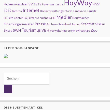
HoyWoy
Hoyerswerdaer SV 1919
HSV
Hoyerswerdsche
Internet
1919
Landkreis
Lausitz
Interna
Kreisverwaltungsreform
Medien
Mutmacher
Lausitz-Center
Lausitzer Seenland
MDR
Presse
Oberbürgermeister
Stadtrat
Stefan
Sachsen
Seenland
Sorben
Tourismus
Zoo
SWH
VBH
Skora
Wirtschaft
Verwaltungsreform
FACEBOOK-FANPAGE
Search for:
DIE NEUESTEN ARTIKEL