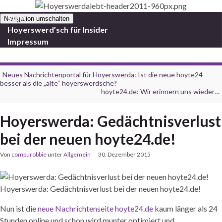
Start
Navigation umschalten
Hoyerswerd’sch für Insider
Impressum
Neues Nachrichtenportal für Hoyerswerda: Ist die neue hoyte24
besser als die „alte“ hoyerswerdsche?
hoyte24.de: Wir erinnern uns wieder…
Hoyerswerda: Gedächtnisverlust
bei der neuen hoyte24.de!
Von
compurobbie
unter
Allgemein
30. Dezember 2015
Hoyerswerda: Gedächtnisverlust bei der neuen hoyte24.de!
Nun ist die
neue Nachrichtenseite hoyte24.de
kaum länger als 24
Stunden online und schon wird munter optimiert und