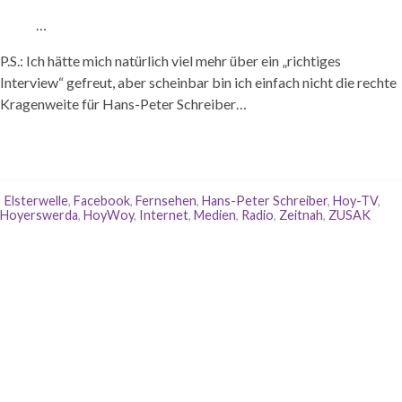
…
P.S.: Ich hätte mich natürlich viel mehr über ein „richtiges
Interview“ gefreut, aber scheinbar bin ich einfach nicht die rechte
Kragenweite für Hans-Peter Schreiber…
Elsterwelle
,
Facebook
,
Fernsehen
,
Hans-Peter Schreiber
,
Hoy-TV
,
Hoyerswerda
,
HoyWoy
,
Internet
,
Medien
,
Radio
,
Zeitnah
,
ZUSAK