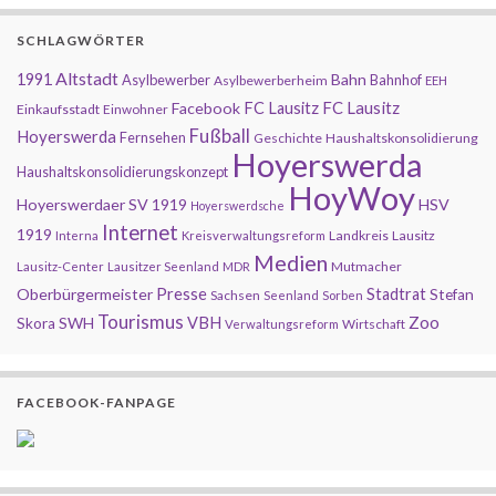
SCHLAGWÖRTER
Altstadt
1991
Bahn
Asylbewerber
Bahnhof
Asylbewerberheim
EEH
FC Lausitz
Facebook
FC Lausitz
Einkaufsstadt
Einwohner
Fußball
Hoyerswerda
Fernsehen
Geschichte
Haushaltskonsolidierung
Hoyerswerda
Haushaltskonsolidierungskonzept
HoyWoy
Hoyerswerdaer SV 1919
HSV
Hoyerswerdsche
Internet
1919
Landkreis
Lausitz
Interna
Kreisverwaltungsreform
Medien
Mutmacher
Lausitz-Center
Lausitzer Seenland
MDR
Presse
Oberbürgermeister
Stadtrat
Stefan
Sachsen
Seenland
Sorben
Tourismus
Zoo
SWH
VBH
Skora
Wirtschaft
Verwaltungsreform
FACEBOOK-FANPAGE