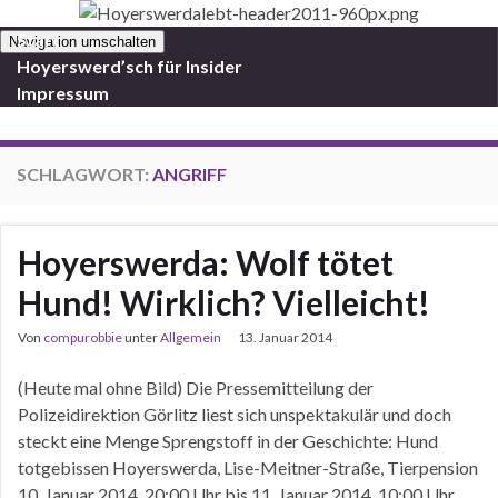
Start
Navigation umschalten
Hoyerswerd’sch für Insider
Impressum
SCHLAGWORT:
ANGRIFF
Hoyerswerda: Wolf tötet
Hund! Wirklich? Vielleicht!
Von
compurobbie
unter
Allgemein
13. Januar 2014
(Heute mal ohne Bild) Die Pressemitteilung der
Polizeidirektion Görlitz liest sich unspektakulär und doch
steckt eine Menge Sprengstoff in der Geschichte: Hund
totgebissen Hoyerswerda, Lise-Meitner-Straße, Tierpension
10. Januar 2014, 20:00 Uhr bis 11. Januar 2014, 10:00 Uhr