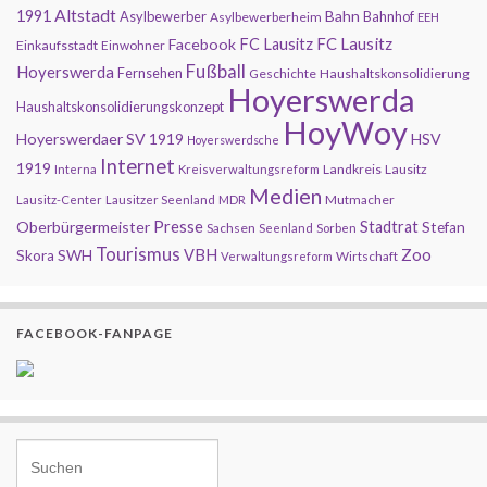
Altstadt
1991
Bahn
Asylbewerber
Bahnhof
Asylbewerberheim
EEH
FC Lausitz
Facebook
FC Lausitz
Einkaufsstadt
Einwohner
Fußball
Hoyerswerda
Fernsehen
Geschichte
Haushaltskonsolidierung
Hoyerswerda
Haushaltskonsolidierungskonzept
HoyWoy
Hoyerswerdaer SV 1919
HSV
Hoyerswerdsche
Internet
1919
Landkreis
Lausitz
Interna
Kreisverwaltungsreform
Medien
Mutmacher
Lausitz-Center
Lausitzer Seenland
MDR
Presse
Oberbürgermeister
Stadtrat
Stefan
Sachsen
Seenland
Sorben
Tourismus
Zoo
SWH
VBH
Skora
Wirtschaft
Verwaltungsreform
FACEBOOK-FANPAGE
Search for: