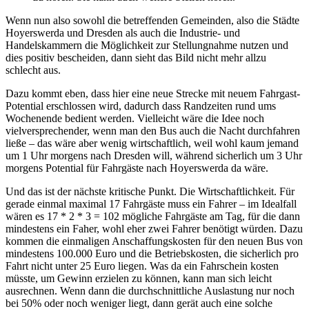
Wenn nun also sowohl die betreffenden Gemeinden, also die Städte
Hoyerswerda und Dresden als auch die Industrie- und
Handelskammern die Möglichkeit zur Stellungnahme nutzen und
dies positiv bescheiden, dann sieht das Bild nicht mehr allzu
schlecht aus.
Dazu kommt eben, dass hier eine neue Strecke mit neuem Fahrgast-
Potential erschlossen wird, dadurch dass Randzeiten rund ums
Wochenende bedient werden. Vielleicht wäre die Idee noch
vielversprechender, wenn man den Bus auch die Nacht durchfahren
ließe – das wäre aber wenig wirtschaftlich, weil wohl kaum jemand
um 1 Uhr morgens nach Dresden will, während sicherlich um 3 Uhr
morgens Potential für Fahrgäste nach Hoyerswerda da wäre.
Und das ist der nächste kritische Punkt. Die Wirtschaftlichkeit. Für
gerade einmal maximal 17 Fahrgäste muss ein Fahrer – im Idealfall
wären es 17 * 2 * 3 = 102 mögliche Fahrgäste am Tag, für die dann
mindestens ein Faher, wohl eher zwei Fahrer benötigt würden. Dazu
kommen die einmaligen Anschaffungskosten für den neuen Bus von
mindestens 100.000 Euro und die Betriebskosten, die sicherlich pro
Fahrt nicht unter 25 Euro liegen. Was da ein Fahrschein kosten
müsste, um Gewinn erzielen zu können, kann man sich leicht
ausrechnen. Wenn dann die durchschnittliche Auslastung nur noch
bei 50% oder noch weniger liegt, dann gerät auch eine solche