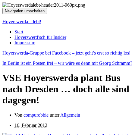
Navigation umschalten
Hoyerswerda – lebt!
Start
Hoyerswerd’sch für Insider
Impressum
Hoyerswerda-Gruppe bei Facebook – jetzt geht’s erst so richtig los!
In Berlin ist ein Posten frei – wir wäre es denn mit Georg Schramm?
VSE Hoyerswerda plant Bus
nach Dresden … doch alle sind
dagegen!
Von
compurobbie
unter
Allgemein
16. Februar 2012