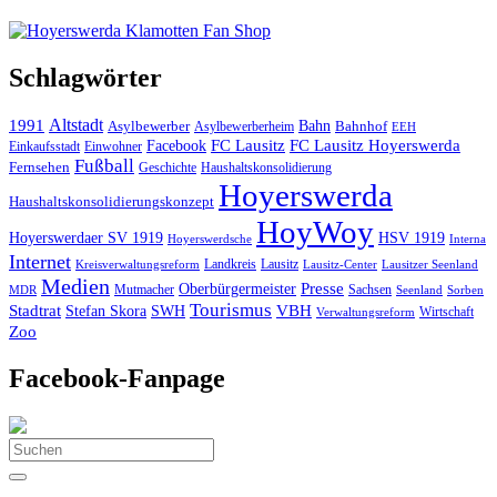
Schlagwörter
Altstadt
1991
Bahn
Asylbewerber
Asylbewerberheim
Bahnhof
EEH
Facebook
FC Lausitz
FC Lausitz Hoyerswerda
Einkaufsstadt
Einwohner
Fußball
Fernsehen
Geschichte
Haushaltskonsolidierung
Hoyerswerda
Haushaltskonsolidierungskonzept
HoyWoy
Hoyerswerdaer SV 1919
HSV 1919
Interna
Hoyerswerdsche
Internet
Landkreis
Lausitz
Kreisverwaltungsreform
Lausitz-Center
Lausitzer Seenland
Medien
Oberbürgermeister
Presse
Mutmacher
Sachsen
MDR
Seenland
Sorben
Tourismus
Stadtrat
VBH
Stefan Skora
SWH
Wirtschaft
Verwaltungsreform
Zoo
Facebook-Fanpage
Search
for: