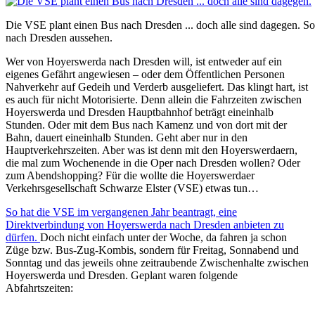
Die VSE plant einen Bus nach Dresden ... doch alle sind dagegen. So
nach Dresden aussehen.
Wer von Hoyerswerda nach Dresden will, ist entweder auf ein
eigenes Gefährt angewiesen – oder dem Öffentlichen Personen
Nahverkehr auf Gedeih und Verderb ausgeliefert. Das klingt hart, ist
es auch für nicht Motorisierte. Denn allein die Fahrzeiten zwischen
Hoyerswerda und Dresden Hauptbahnhof beträgt eineinhalb
Stunden. Oder mit dem Bus nach Kamenz und von dort mit der
Bahn, dauert eineinhalb Stunden. Geht aber nur in den
Hauptverkehrszeiten. Aber was ist denn mit den Hoyerswerdaern,
die mal zum Wochenende in die Oper nach Dresden wollen? Oder
zum Abendshopping? Für die wollte die Hoyerswerdaer
Verkehrsgesellschaft Schwarze Elster (VSE) etwas tun…
So hat die VSE im vergangenen Jahr beantragt, eine
Direktverbindung von Hoyerswerda nach Dresden anbieten zu
dürfen.
Doch nicht einfach unter der Woche, da fahren ja schon
Züge bzw. Bus-Zug-Kombis, sondern für Freitag, Sonnabend und
Sonntag und das jeweils ohne zeitraubende Zwischenhalte zwischen
Hoyerswerda und Dresden. Geplant waren folgende
Abfahrtszeiten: