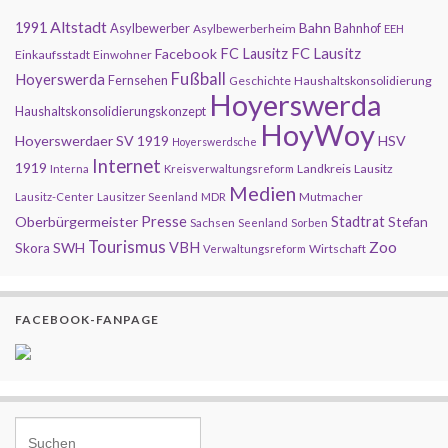
Altstadt
1991
Bahn
Asylbewerber
Bahnhof
Asylbewerberheim
EEH
FC Lausitz
Facebook
FC Lausitz
Einkaufsstadt
Einwohner
Fußball
Hoyerswerda
Fernsehen
Geschichte
Haushaltskonsolidierung
Hoyerswerda
Haushaltskonsolidierungskonzept
HoyWoy
Hoyerswerdaer SV 1919
HSV
Hoyerswerdsche
Internet
1919
Landkreis
Lausitz
Interna
Kreisverwaltungsreform
Medien
Mutmacher
Lausitz-Center
Lausitzer Seenland
MDR
Presse
Oberbürgermeister
Stadtrat
Stefan
Sachsen
Seenland
Sorben
Tourismus
Zoo
SWH
VBH
Skora
Wirtschaft
Verwaltungsreform
FACEBOOK-FANPAGE
Search for: