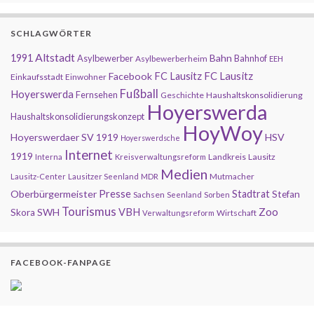
SCHLAGWÖRTER
Altstadt
1991
Bahn
Asylbewerber
Bahnhof
Asylbewerberheim
EEH
FC Lausitz
Facebook
FC Lausitz
Einkaufsstadt
Einwohner
Fußball
Hoyerswerda
Fernsehen
Geschichte
Haushaltskonsolidierung
Hoyerswerda
Haushaltskonsolidierungskonzept
HoyWoy
Hoyerswerdaer SV 1919
HSV
Hoyerswerdsche
Internet
1919
Landkreis
Lausitz
Interna
Kreisverwaltungsreform
Medien
Mutmacher
Lausitz-Center
Lausitzer Seenland
MDR
Presse
Oberbürgermeister
Stadtrat
Stefan
Sachsen
Seenland
Sorben
Tourismus
Zoo
SWH
VBH
Skora
Wirtschaft
Verwaltungsreform
FACEBOOK-FANPAGE