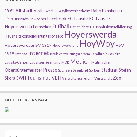
Altstadt
1991
Bahn
Asylbewerber
Bahnhof
Asylbewerberheim
EEH
FC Lausitz
Facebook
FC Lausitz
Einkaufsstadt
Einwohner
Fußball
Hoyerswerda
Fernsehen
Geschichte
Haushaltskonsolidierung
Hoyerswerda
Haushaltskonsolidierungskonzept
HoyWoy
Hoyerswerdaer SV 1919
HSV
Hoyerswerdsche
Internet
1919
Landkreis
Lausitz
Interna
Kreisverwaltungsreform
Medien
Mutmacher
Lausitz-Center
Lausitzer Seenland
MDR
Presse
Oberbürgermeister
Stadtrat
Stefan
Sachsen
Seenland
Sorben
Tourismus
Zoo
SWH
VBH
Skora
Wirtschaft
Verwaltungsreform
FACEBOOK-FANPAGE
Search for: