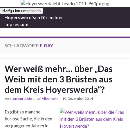
Start
Navigation umschalten
Hoyerswerd’sch für Insider
Impressum
SCHLAGWORT:
E-BAY
Wer weiß mehr… über „Das
Weib mit den 3 Brüsten aus
dem Kreis Hoyerswerda“?
Von
compurobbie
unter
Allgemein
19. Dezember 2014
Es gibt so manche
kuriose Sache, die in den
vergangenen Jahren in