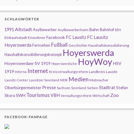
SCHLAGWÖRTER
Altstadt
1991
Bahn
Asylbewerber
Bahnhof
Asylbewerberheim
EEH
FC Lausitz
Facebook
FC Lausitz
Einkaufsstadt
Einwohner
Fußball
Hoyerswerda
Fernsehen
Geschichte
Haushaltskonsolidierung
Hoyerswerda
Haushaltskonsolidierungskonzept
HoyWoy
Hoyerswerdaer SV 1919
HSV
Hoyerswerdsche
Internet
1919
Landkreis
Lausitz
Interna
Kreisverwaltungsreform
Medien
Mutmacher
Lausitz-Center
Lausitzer Seenland
MDR
Presse
Oberbürgermeister
Stadtrat
Stefan
Sachsen
Seenland
Sorben
Tourismus
Zoo
SWH
VBH
Skora
Wirtschaft
Verwaltungsreform
FACEBOOK-FANPAGE