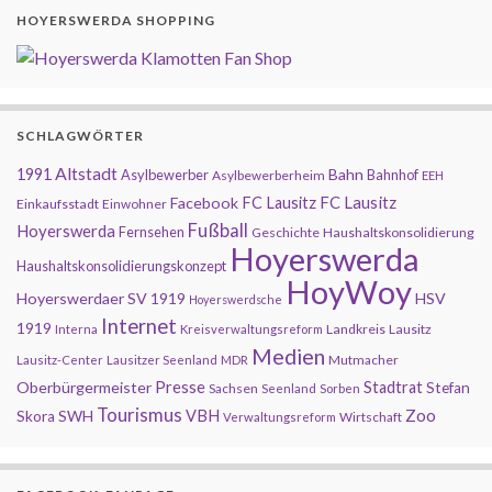
HOYERSWERDA SHOPPING
SCHLAGWÖRTER
Altstadt
1991
Bahn
Asylbewerber
Bahnhof
Asylbewerberheim
EEH
FC Lausitz
Facebook
FC Lausitz
Einkaufsstadt
Einwohner
Fußball
Hoyerswerda
Fernsehen
Geschichte
Haushaltskonsolidierung
Hoyerswerda
Haushaltskonsolidierungskonzept
HoyWoy
Hoyerswerdaer SV 1919
HSV
Hoyerswerdsche
Internet
1919
Landkreis
Lausitz
Interna
Kreisverwaltungsreform
Medien
Mutmacher
Lausitz-Center
Lausitzer Seenland
MDR
Presse
Oberbürgermeister
Stadtrat
Stefan
Sachsen
Seenland
Sorben
Tourismus
Zoo
SWH
VBH
Skora
Wirtschaft
Verwaltungsreform