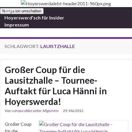
Start
Navigation umschalten
Hoyerswerd’sch für Insider
Impressum
SCHLAGWORT:
LAUISTZHALLE
Großer Coup für die
Lausitzhalle – Tournee-
Auftakt für Luca Hänni in
Hoyerswerda!
Von
compurobbie
unter
Allgemein
29. Mai 2012
Großer Coup
für die