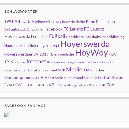
SCHLAGWÖRTER
Altstadt
1991
Bahn
Asylbewerber
Bahnhof
Asylbewerberheim
EEH
FC Lausitz
Facebook
FC Lausitz
Einkaufsstadt
Einwohner
Fußball
Hoyerswerda
Fernsehen
Geschichte
Haushaltskonsolidierung
Hoyerswerda
Haushaltskonsolidierungskonzept
HoyWoy
Hoyerswerdaer SV 1919
HSV
Hoyerswerdsche
Internet
1919
Landkreis
Lausitz
Interna
Kreisverwaltungsreform
Medien
Mutmacher
Lausitz-Center
Lausitzer Seenland
MDR
Presse
Oberbürgermeister
Stadtrat
Stefan
Sachsen
Seenland
Sorben
Tourismus
Zoo
SWH
VBH
Skora
Wirtschaft
Verwaltungsreform
FACEBOOK-FANPAGE