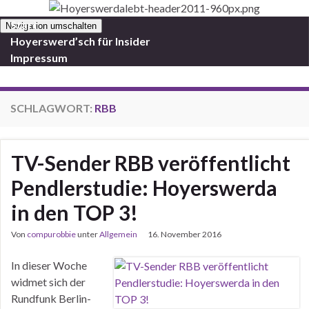
Start
Navigation umschalten
Hoyerswerd’sch für Insider
Impressum
SCHLAGWORT:
RBB
TV-Sender RBB veröffentlicht
Pendlerstudie: Hoyerswerda
in den TOP 3!
Von
compurobbie
unter
Allgemein
16. November 2016
In dieser Woche
widmet sich der
Rundfunk Berlin-