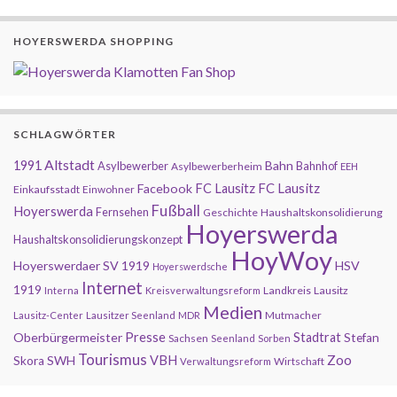
HOYERSWERDA SHOPPING
SCHLAGWÖRTER
Altstadt
1991
Bahn
Asylbewerber
Bahnhof
Asylbewerberheim
EEH
FC Lausitz
Facebook
FC Lausitz
Einkaufsstadt
Einwohner
Fußball
Hoyerswerda
Fernsehen
Geschichte
Haushaltskonsolidierung
Hoyerswerda
Haushaltskonsolidierungskonzept
HoyWoy
Hoyerswerdaer SV 1919
HSV
Hoyerswerdsche
Internet
1919
Landkreis
Lausitz
Interna
Kreisverwaltungsreform
Medien
Mutmacher
Lausitz-Center
Lausitzer Seenland
MDR
Presse
Oberbürgermeister
Stadtrat
Stefan
Sachsen
Seenland
Sorben
Tourismus
Zoo
SWH
VBH
Skora
Wirtschaft
Verwaltungsreform