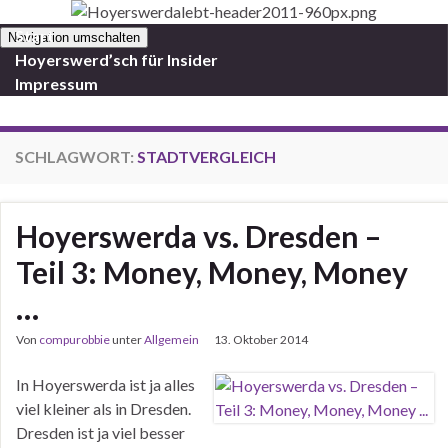
Start
Navigation umschalten
Hoyerswerd’sch für Insider
Impressum
SCHLAGWORT:
STADTVERGLEICH
Hoyerswerda vs. Dresden –
Teil 3: Money, Money, Money
…
Von
compurobbie
unter
Allgemein
13. Oktober 2014
In Hoyerswerda ist ja alles
viel kleiner als in Dresden.
Dresden ist ja viel besser