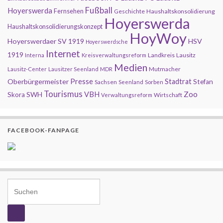
Fußball
Hoyerswerda
Fernsehen
Geschichte
Haushaltskonsolidierung
Hoyerswerda
Haushaltskonsolidierungskonzept
HoyWoy
Hoyerswerdaer SV 1919
HSV
Hoyerswerdsche
Internet
1919
Landkreis
Lausitz
Interna
Kreisverwaltungsreform
Medien
Mutmacher
Lausitz-Center
Lausitzer Seenland
MDR
Presse
Oberbürgermeister
Stadtrat
Stefan
Sachsen
Seenland
Sorben
Tourismus
Zoo
SWH
VBH
Skora
Wirtschaft
Verwaltungsreform
FACEBOOK-FANPAGE
Search for: