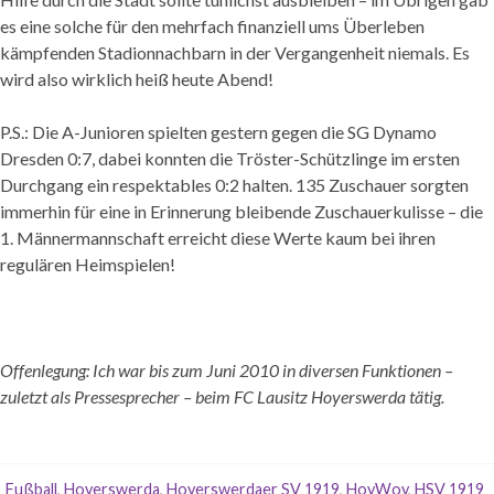
es eine solche für den mehrfach finanziell ums Überleben
kämpfenden Stadionnachbarn in der Vergangenheit niemals. Es
wird also wirklich heiß heute Abend!
P.S.: Die A-Junioren spielten gestern gegen die SG Dynamo
Dresden 0:7, dabei konnten die Tröster-Schützlinge im ersten
Durchgang ein respektables 0:2 halten. 135 Zuschauer sorgten
immerhin für eine in Erinnerung bleibende Zuschauerkulisse – die
1. Männermannschaft erreicht diese Werte kaum bei ihren
regulären Heimspielen!
Offenlegung: Ich war bis zum Juni 2010 in diversen Funktionen –
zuletzt als Pressesprecher – beim FC Lausitz Hoyerswerda tätig.
Fußball
,
Hoyerswerda
,
Hoyerswerdaer SV 1919
,
HoyWoy
,
HSV 1919