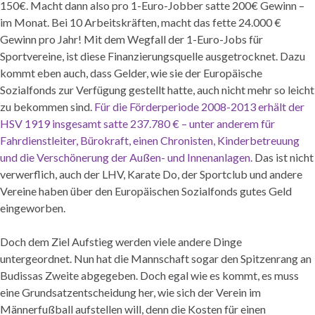
150€. Macht dann also pro 1-Euro-Jobber satte 200€ Gewinn –
im Monat. Bei 10 Arbeitskräften, macht das fette 24.000 €
Gewinn pro Jahr! Mit dem Wegfall der 1-Euro-Jobs für
Sportvereine, ist diese Finanzierungsquelle ausgetrocknet. Dazu
kommt eben auch, dass Gelder, wie sie der Europäische
Sozialfonds zur Verfügung gestellt hatte, auch nicht mehr so leicht
zu bekommen sind.
Für die Förderperiode 2008-2013 erhält der
HSV 1919 insgesamt satte 237.780 € – unter anderem für
Fahrdienstleiter, Bürokraft, einen Chronisten, Kinderbetreuung
und die Verschönerung der Außen- und Innenanlagen.
Das ist nicht
verwerflich, auch der LHV, Karate Do, der Sportclub und andere
Vereine haben über den Europäischen Sozialfonds gutes Geld
eingeworben.
Doch dem Ziel Aufstieg werden viele andere Dinge
untergeordnet. Nun hat die Mannschaft sogar den Spitzenrang an
Budissas Zweite abgegeben. Doch egal wie es kommt, es muss
eine Grundsatzentscheidung her, wie sich der Verein im
Männerfußball aufstellen will, denn die Kosten für einen