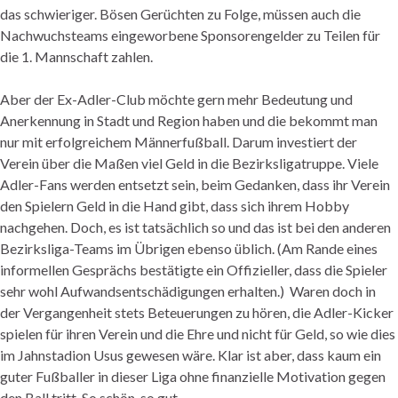
das schwieriger. Bösen Gerüchten zu Folge, müssen auch die
Nachwuchsteams eingeworbene Sponsorengelder zu Teilen für
die 1. Mannschaft zahlen.
Aber der Ex-Adler-Club möchte gern mehr Bedeutung und
Anerkennung in Stadt und Region haben und die bekommt man
nur mit erfolgreichem Männerfußball. Darum investiert der
Verein über die Maßen viel Geld in die Bezirksligatruppe. Viele
Adler-Fans werden entsetzt sein, beim Gedanken, dass ihr Verein
den Spielern Geld in die Hand gibt, dass sich ihrem Hobby
nachgehen. Doch, es ist tatsächlich so und das ist bei den anderen
Bezirksliga-Teams im Übrigen ebenso üblich. (Am Rande eines
informellen Gesprächs bestätigte ein Offizieller, dass die Spieler
sehr wohl Aufwandsentschädigungen erhalten.) Waren doch in
der Vergangenheit stets Beteuerungen zu hören, die Adler-Kicker
spielen für ihren Verein und die Ehre und nicht für Geld, so wie dies
im Jahnstadion Usus gewesen wäre. Klar ist aber, dass kaum ein
guter Fußballer in dieser Liga ohne finanzielle Motivation gegen
den Ball tritt. So schön, so gut.