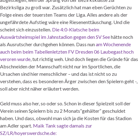
Bezirksliga zu groß war. Zusätzlich hat man eben Gerüchten zu
Folge eines der teuersten Teams der Liga. Alles andere als der
ungefährdete Aufstieg wäre eine Riesenenttäuschung. Und die
scheint sich einzustellen.
Die 4:0-Klatsche beim
Auswärtsheimspiel im Jahnstadion gegen den SV See
hätte noch
als Ausrutscher durchgehen können. Dass nun
am Wochenende
auch beim beim Tabellenletzten FV Dresden 06 Laubegast hoch
veroren wurde
, tut richtig weh. Und doch liegen die Gründe für das
Abschneiden der Mannschaft nicht nur im Sportlichen, die
Ursachen sind hier menschlicher – und das ist nicht so zu
verstehen, dass es besonderen Ärger zwischen den Spielern geht -,
soll aber nicht näher erläutert werden.
Geld muss also her, so oder so. Schon in dieser Spielzeit soll der
Verein seinen Spielern bis zu 2 Monats“gehälter“ geschuldet
haben. Und dass, obwohl man sich ja die Kosten für das Stadion
am Adler spart.
Maik Tank sagte damals zur
SZ/LR/hoyerswerdsche.de: