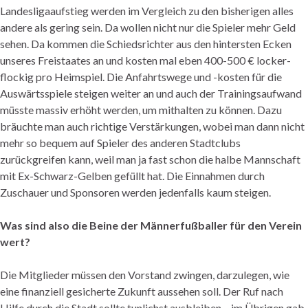
Landesligaaufstieg werden im Vergleich zu den bisherigen alles
andere als gering sein. Da wollen nicht nur die Spieler mehr Geld
sehen. Da kommen die Schiedsrichter aus den hintersten Ecken
unseres Freistaates an und kosten mal eben 400-500 € locker-
flockig pro Heimspiel. Die Anfahrtswege und -kosten für die
Auswärtsspiele steigen weiter an und auch der Trainingsaufwand
müsste massiv erhöht werden, um mithalten zu können. Dazu
bräuchte man auch richtige Verstärkungen, wobei man dann nicht
mehr so bequem auf Spieler des anderen Stadtclubs
zurückgreifen kann, weil man ja fast schon die halbe Mannschaft
mit Ex-Schwarz-Gelben gefüllt hat. Die Einnahmen durch
Zuschauer und Sponsoren werden jedenfalls kaum steigen.
Was sind also die Beine der Männerfußballer für den Verein
wert?
Die Mitglieder müssen den Vorstand zwingen, darzulegen, wie
eine finanziell gesicherte Zukunft aussehen soll. Der Ruf nach
Hilfe durch die Stadt sollte tunlichst ausbleiben – im Übrigen gab