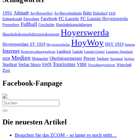
Altstadt
1991
Bahn
Asylbewerber
Asylbewerberheim
Bahnhof
EEH
Facebook
FC Lausitz
FC Lausitz Hoyerswerda
Einkaufsstadt
Einwohner
Fußball
Fernsehen
Geschichte
Haushaltskonsolidierung
Hoyerswerda
Haushaltskonsolidierungskonzept
HoyWoy
Hoyerswerdaer SV 1919
HSV 1919
Interna
Hoyerswerdsche
Internet
Landkreis
Lausitz
Kreisverwaltungsreform
Lausitz-Center
Lausitzer Seenland
Medien
Oberbürgermeister
Presse
Mutmacher
Sachsen
MDR
Seenland
Sorben
Tourismus
Stadtrat
VBH
Stefan Skora
SWH
Wirtschaft
Verwaltungsreform
Zoo
Facebook-Fanpage
Search
for:
Die neuesten Artikel
Besuchen Sie das ZCOM – so lange es noch steht…