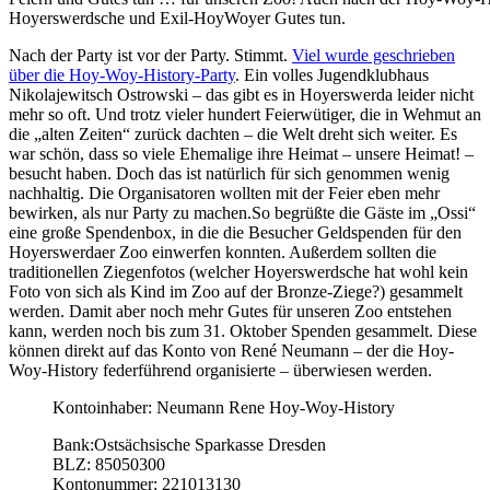
Hoyerswerdsche und Exil-HoyWoyer Gutes tun.
Nach der Party ist vor der Party. Stimmt.
Viel wurde geschrieben
über die Hoy-Woy-History-Party
. Ein volles Jugendklubhaus
Nikolajewitsch Ostrowski – das gibt es in Hoyerswerda leider nicht
mehr so oft. Und trotz vieler hundert Feierwütiger, die in Wehmut an
die „alten Zeiten“ zurück dachten – die Welt dreht sich weiter. Es
war schön, dass so viele Ehemalige ihre Heimat – unsere Heimat! –
besucht haben. Doch das ist natürlich für sich genommen wenig
nachhaltig. Die Organisatoren wollten mit der Feier eben mehr
bewirken, als nur Party zu machen.
So begrüßte die Gäste im „Ossi“
eine große Spendenbox, in die die Besucher Geldspenden für den
Hoyerswerdaer Zoo einwerfen konnten. Außerdem sollten die
traditionellen Ziegenfotos (welcher Hoyerswerdsche hat wohl kein
Foto von sich als Kind im Zoo auf der Bronze-Ziege?) gesammelt
werden. Damit aber noch mehr Gutes für unseren Zoo entstehen
kann, werden noch bis zum 31. Oktober Spenden gesammelt. Diese
können direkt auf das Konto von René Neumann – der die Hoy-
Woy-History federführend organisierte – überwiesen werden.
Kontoinhaber: Neumann Rene Hoy-Woy-History
Bank:Ostsächsische Sparkasse Dresden
BLZ: 85050300
Kontonummer: 221013130