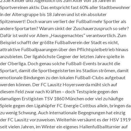
2338 Kinder und Jugendlich bis zum Alter von 18 Jahren in
Sportvereinen aktiv. Das entspricht fast 60% aller Stadtbewohner
in der Altersgruppe bis 18 Jahren und ist ein absoluter
Spitzenwert! Doch warum verliert der Fußball mehr Sportler als
andere Sportarten? Warum sinkt der Zuschauerzuspruch so sehr?
Dafür ist wohl vor Allem „Hausgemachtes“ verantwortlich. Zum
Beispiel schafft der größte Fußballverein der Stadt es nicht,
attraktive Fußballpaarungen über den Pflichtspielbetrieb hinaus
anzubieten. Der
ligahöchste
Gegner der letzten Jahre spielte in
der Oberliga. Doch genau solche Fußball-
Events
braucht die
Sportart, damit die Sportbegeisterten ins Stadion strömen, damit
emotionale Bindungen zu den lokalen Fußball-Clubs aufgebaut
werden können. Der FC Lausitz
Hoyerswerda
müht sich auf
diesem Feld zwar nach Kräften – doch Testspiele gegen den
damaligen
Erstigisten
TSV 1860 München oder viel zu häufige
Spiele gegen den Ligahüpfer FC Energie
Cottbus
allein, bringen da
zu wenig Schwung. Auch internationale Begegnungen hat einzig
der FC Lausitz vorzuweisen. Weiterhin versäumt es der HSV 1919
seit vielen Jahren, im Winter ein eigenes Hallenfußballturnier auf