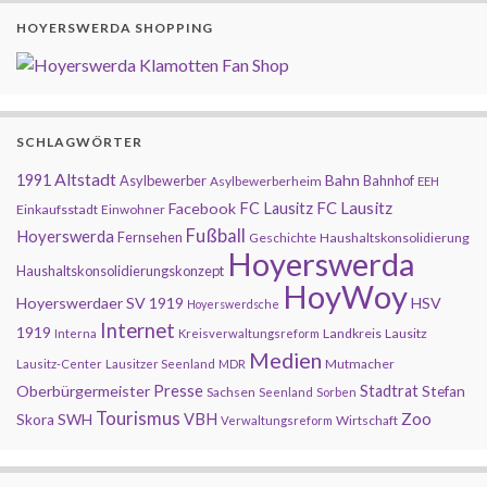
HOYERSWERDA SHOPPING
SCHLAGWÖRTER
Altstadt
1991
Bahn
Asylbewerber
Bahnhof
Asylbewerberheim
EEH
FC Lausitz
Facebook
FC Lausitz
Einkaufsstadt
Einwohner
Fußball
Hoyerswerda
Fernsehen
Geschichte
Haushaltskonsolidierung
Hoyerswerda
Haushaltskonsolidierungskonzept
HoyWoy
Hoyerswerdaer SV 1919
HSV
Hoyerswerdsche
Internet
1919
Landkreis
Lausitz
Interna
Kreisverwaltungsreform
Medien
Mutmacher
Lausitz-Center
Lausitzer Seenland
MDR
Presse
Oberbürgermeister
Stadtrat
Stefan
Sachsen
Seenland
Sorben
Tourismus
Zoo
SWH
VBH
Skora
Wirtschaft
Verwaltungsreform