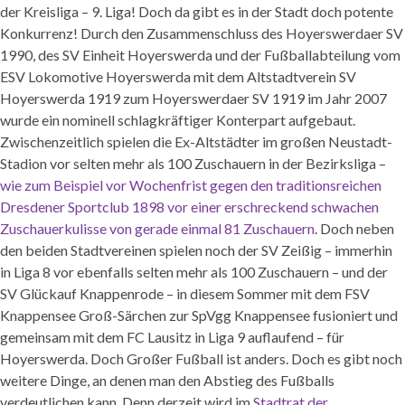
der Kreisliga – 9. Liga! Doch da gibt es in der Stadt doch potente
Konkurrenz! Durch den Zusammenschluss des
Hoyerswerdaer
SV
1990, des SV Einheit
Hoyerswerda
und der Fußballabteilung vom
ESV Lokomotive
Hoyerswerda
mit dem Altstadtverein SV
Hoyerswerda
1919 zum
Hoyerswerdaer
SV 1919 im Jahr 2007
wurde ein nominell schlagkräftiger
Konterpart
aufgebaut.
Zwischenzeitlich spielen die Ex-Altstädter im großen Neustadt-
Stadion vor selten mehr als 100 Zuschauern in der Bezirksliga –
wie zum Beispiel vor Wochenfrist gegen den traditionsreichen
Dresdener Sportclub 1898 vor einer erschreckend schwachen
Zuschauerkulisse von gerade einmal 81 Zuschauern
. Doch neben
den beiden Stadtvereinen spielen noch der SV
Zeißig
– immerhin
in Liga 8 vor ebenfalls selten mehr als 100 Zuschauern – und der
SV Glückauf Knappenrode – in diesem Sommer mit dem FSV
Knappensee Groß-
Särchen
zur
SpVgg
Knappensee fusioniert und
gemeinsam mit dem FC Lausitz in Liga 9 auflaufend – für
Hoyerswerda
. Doch Großer Fußball ist anders. Doch es gibt noch
weitere Dinge, an denen man den Abstieg des Fußballs
verdeutlichen kann. Denn derzeit wird im
Stadtrat der