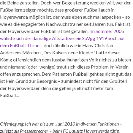
die Beine zu stellen. Doch, wer Begeisterung wecken will, wer den
Fußballern zeigen möchte, dass größerer Fußball auch in
Hoyerswerda
möglich ist, der muss eben auch mal anpacken – so
wie es die engagierten Nachwuchstrainer seit Jahren tun. Fakt ist,
der
Hoyerswerdaer
Fußball ist tief gefallen.
Im Sommer 2005
wähnte sich der damalige Altstadtverein SpVgg 1919 noch auf
dem Fußball-Thron
– doch ähnlich wie in Hans-Christian
Andersens
Märchen „Des Kaisers neue Kleider“ hatte dieser
König offensichtlich dem
fussballhungrigen
Volk nichts zu bieten
und niemand (oder: wenige) traut sich, dieses Problem im Verein
offen anzusprechen. Dem Patienten Fußball geht es nicht gut, das
ist kein Grund zur Besorgnis – zumindest nicht für den Großteil
der
Hoyerswerdaer
, denn die gehen ja eh nicht mehr zum
Fußball…
Offenlegung: Ich war bis zum Juni 2010 in diversen Funktionen –
zuletzt als Pressesprecher – beim FC Lausitz Hoyerswerda tätig.