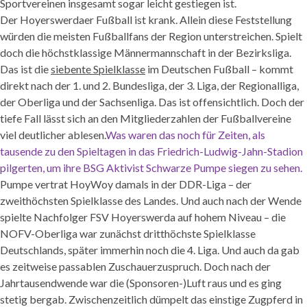
Sportvereinen insgesamt sogar leicht gestiegen ist.
Der
Hoyerswerdaer
Fußball ist krank. Allein diese Feststellung
würden die meisten Fußballfans der Region unterstreichen. Spielt
doch die
höchstklassige
Männermannschaft in der Bezirksliga.
Das ist die
siebente Spielklasse
im Deutschen Fußball – kommt
direkt nach der 1. und 2. Bundesliga, der 3. Liga, der Regionalliga,
der Oberliga und der Sachsenliga. Das ist offensichtlich. Doch der
tiefe Fall lässt sich an den Mitgliederzahlen der Fußballvereine
viel deutlicher ablesen.
Was waren das noch für Zeiten, als
tausende zu den Spieltagen in das Friedrich-Ludwig-Jahn-Stadion
pilgerten, um ihre BSG Aktivist Schwarze Pumpe siegen zu sehen.
Pumpe vertrat
HoyWoy
damals in der DDR-Liga – der
zweithöchsten Spielklasse des Landes. Und auch nach der Wende
spielte Nachfolger FSV
Hoyerswerda
auf hohem Niveau – die
NOFV-Oberliga war zunächst dritthöchste Spielklasse
Deutschlands, später immerhin noch die 4. Liga. Und auch da gab
es zeitweise passablen Zuschauerzuspruch. Doch nach der
Jahrtausendwende war die (Sponsoren-)Luft raus und es ging
stetig bergab. Zwischenzeitlich
dümpelt
das einstige Zugpferd in