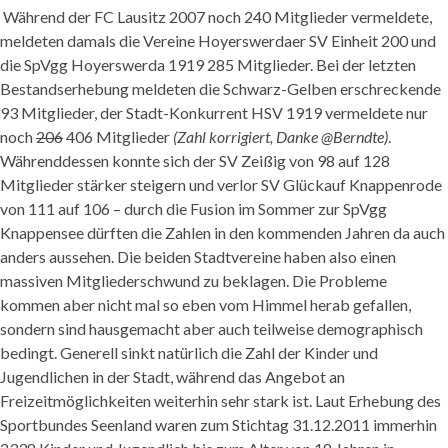
Während der FC Lausitz 2007 noch 240 Mitglieder vermeldete,
meldeten damals die Vereine
Hoyerswerdaer
SV Einheit 200 und
die
SpVgg
Hoyerswerda
1919 285 Mitglieder. Bei der letzten
Bestandserhebung meldeten die Schwarz-Gelben erschreckende
93 Mitglieder, der Stadt-Konkurrent HSV 1919 vermeldete nur
noch
206
406 Mitglieder
(Zahl korrigiert, Danke @Berndte)
.
Währenddessen konnte sich der SV
Zeißig
von 98 auf 128
Mitglieder stärker steigern und verlor SV Glückauf Knappenrode
von 111 auf 106 – durch die Fusion im Sommer zur
SpVgg
Knappensee dürften die Zahlen in den kommenden Jahren da auch
anders aussehen. Die beiden Stadtvereine haben also einen
massiven Mitgliederschwund zu beklagen. Die Probleme
kommen aber nicht mal so eben vom Himmel
herab gefallen
,
sondern sind hausgemacht aber auch teilweise demographisch
bedingt. Generell sinkt natürlich die Zahl der Kinder und
Jugendlichen in der Stadt, während das Angebot an
Freizeitmöglichkeiten
weiterhin sehr stark ist. Laut Erhebung des
Sportbundes Seenland waren zum Stichtag 31.12.2011 immerhin