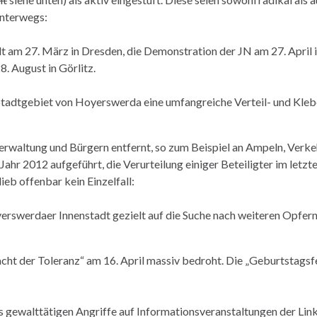
unterwegs:
m 27. März in Dresden, die Demonstration der JN am 27. April i
. August in Görlitz.
gebiet von Hoyerswerda eine umfangreiche Verteil- und Klebe
rwaltung und Bürgern entfernt, so zum Beispiel an Ampeln, Verkeh
ahr 2012 aufgeführt, die Verurteilung einiger Beteiligter im letz
eb offenbar kein Einzelfall:
yerswerdaer Innenstadt gezielt auf die Suche nach weiteren Opfe
ht der Toleranz“ am 16. April massiv bedroht. Die „Geburtstagsfe
ils gewalttätigen Angriffe auf Informationsveranstaltungen der L