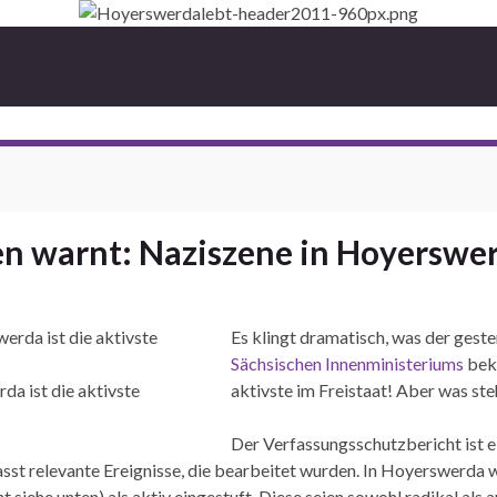
n warnt: Naziszene in Hoyerswerd
Es klingt dramatisch, was der geste
Sächsischen Innenministeriums
beka
a ist die aktivste
aktivste im Freistaat! Aber was steh
Der Verfassungsschutzbericht ist 
sst relevante Ereignisse, die bearbeitet wurden. In Hoyerswerda
nt
siehe unten) als aktiv eingestuft. Diese seien sowohl radikal als