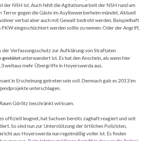
 der NSH ist. Auch fehlt die Agitationsarbeit der NSH rund um
em Terror gegen die Gäste im Asylbewerberheim mündet. Aktuell
wohner verbal aber auch mit Gewalt bedroht werden. Beispielhaft
n PKW eingeschüchtert werden sollte zu nennen. Oder der Angriff,
s der Verfassungsschutz zur Aufklärung von Straftaten
n
gestützt
unterwandert ist. Es hat den Anschein, als wenn hier
013 weitaus mehr Übergriffe in Hoyerswerda aus.
vant in Erscheinung getreten sein soll. Demnach gab es 2013 im
ugendprojekte unterschlagen.
en Raum Görlitz beschränkt wirksam.
offiziell leugnet, hat Sachsen bereits zaghaft reagiert und seit
. So sind nun zur Unterstützung der örtlichen Polizisten,
bericht aus Hoyerswerda nun regelmäßig voller ist. Es finden
t es mau aus.
Beim letzten größeren Angriff in der war die Polizei