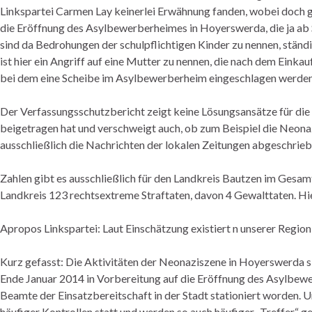
Linkspartei Carmen Lay keinerlei Erwähnung fanden, wobei doch g
die Eröffnung des Asylbewerberheimes in Hoyerswerda, die ja ab
sind da Bedrohungen der schulpflichtigen Kinder zu nennen, stän
ist hier ein Angriff auf eine Mutter zu nennen, die nach dem Ein
bei dem eine Scheibe im Asylbewerberheim eingeschlagen werden 
Der Verfassungsschutzbericht zeigt keine Lösungsansätze für die
beigetragen hat und verschweigt auch, ob zum Beispiel die Neon
ausschließlich die Nachrichten der lokalen Zeitungen abgeschrieb
Zahlen gibt es ausschließlich für den Landkreis Bautzen im Gesam
Landkreis 123 rechtsextreme Straftaten, davon 4 Gewalttaten. Hie
Apropos Linkspartei: Laut Einschätzung existiert n unserer Region
Kurz gefasst: Die Aktivitäten der Neonaziszene in Hoyerswerda sin
Ende Januar 2014 in Vorbereitung auf die Eröffnung des Asylbewe
Beamte der Einsatzbereitschaft in der Stadt stationiert worden. U
häufiger Kontrollen statt und werden so auch häufiger „Treffer“ 