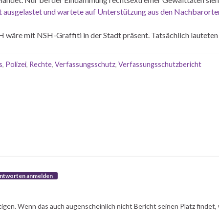
tt ausgelastet und wartete auf Unterstützung aus den Nachbarorte
NSH wäre mit NSH-Graffiti in der Stadt präsent. Tatsächlich laut
s
,
Polizei
,
Rechte
,
Verfassungsschutz
,
Verfassungsschutzbericht
ntworten anmelden
tigen. Wenn das auch augenscheinlich nicht Bericht seinen Platz findet,