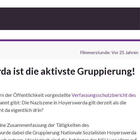
Flimmerstunde: Vor 25 Jahren
a ist die aktivste Gruppierung!
rn der Öffentlichkeit vorgestellte
Verfassungsschutzbericht des
nnt gibt: Die Naziszene in Hoyerswerda gilt derzeit als die
t da eigentlich drin?
eine Zusammenfassung der Tätigkeiten des
 wurde dabei die Gruppierung Nationale Sozialisten Hoyerswerda
 auch extrem. Ideologisch sind die Anhänger der NSH vor allem auf