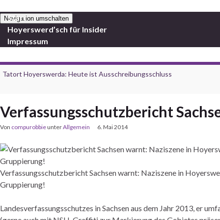
Start
Navigation umschalten
Hoyerswerd’sch für Insider
Impressum
Tatort Hoyerswerda: Heute ist Ausschreibungsschluss
Verfassungsschutzbericht Sachse
Von
compurobbie
unter
Allgemein
6. Mai 2014
Verfassungsschutzbericht Sachsen warnt: Naziszene in Hoyerswerd
Gruppierung!
Landesverfassungsschutzes in Sachsen aus dem Jahr 2013, er umfa
(
gerne auch mit NSH-Graffiti zur Markierung des Gebietes präse