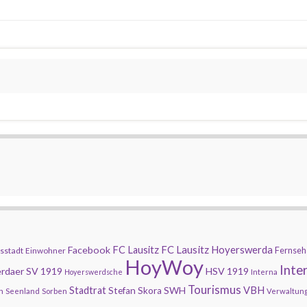
FC Lausitz Hoyerswerda
Facebook
FC Lausitz
Fernseh
sstadt
Einwohner
HoyWoy
Inte
rdaer SV 1919
HSV 1919
Hoyerswerdsche
Interna
Tourismus
Stadtrat
SWH
VBH
Stefan Skora
n
Seenland
Sorben
Verwaltun