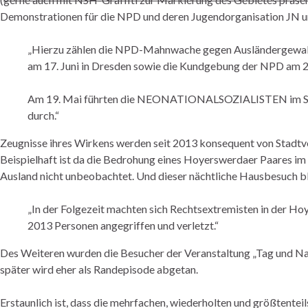
Demonstrationen für die NPD und deren Jugendorganisation JN 
„Hierzu zählen die NPD-Mahnwache gegen Ausländergewalt a
am 17. Juni in Dresden sowie die Kundgebung der NPD am 28
Am 19. Mai führten die NEONATIONALSOZIALISTEN im Stadt
durch.“
Zeugnisse ihres Wirkens werden seit 2013 konsequent von Stadtve
Beispielhaft ist da die Bedrohung eines Hoyerswerdaer Paares im J
Ausland nicht unbeobachtet. Und dieser nächtliche Hausbesuch bli
„In der Folgezeit machten sich Rechtsextremisten in der Ho
2013 Personen angegriffen und verletzt.“
Des Weiteren wurden die Besucher der Veranstaltung „Tag und Nac
später wird eher als Randepisode abgetan.
Erstaunlich ist, dass die mehrfachen, wiederholten und größtente