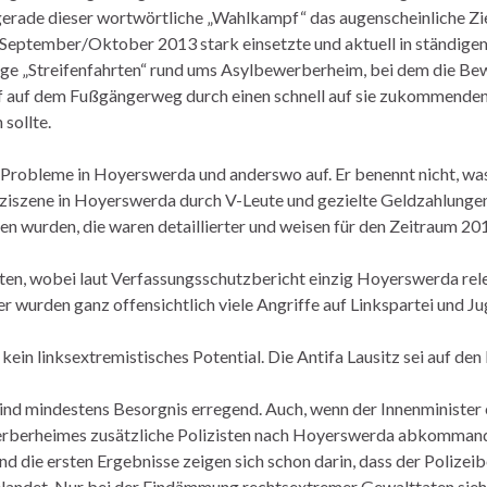
erade dieser wortwörtliche „Wahlkampf“ das augenscheinliche Ziel
 September/Oktober 2013 stark einsetzte und aktuell in ständig
dige „Streifenfahrten“ rund ums Asylbewerberheim, bei dem die Be
kauf auf dem Fußgängerweg durch einen schnell auf sie zukommende
sollte.
 Probleme in Hoyerswerda und anderswo auf. Er benennt nicht, wa
aziszene in Hoyerswerda durch V-Leute und gezielte Geldzahlunge
en wurden, die waren detaillierter und weisen für den Zeitraum 2
ten, wobei laut Verfassungsschutzbericht einzig Hoyerswerda rele
r wurden ganz offensichtlich viele Angriffe auf Linkspartei und J
 kein linksextremistisches Potential. Die Antifa Lausitz sei auf d
d mindestens Besorgnis erregend. Auch, wenn der Innenminister es 
rberheimes zusätzliche Polizisten nach Hoyerswerda abkommandiert
nd die ersten Ergebnisse zeigen sich schon darin, dass der Polizei
gelandet. Nur bei der Eindämmung rechtsextremer Gewalttaten sieh