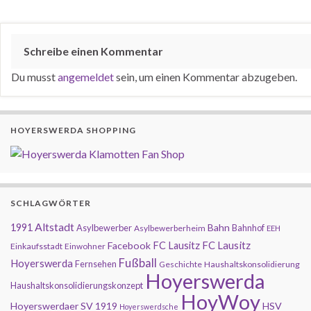
Schreibe einen Kommentar
Du musst
angemeldet
sein, um einen Kommentar abzugeben.
HOYERSWERDA SHOPPING
SCHLAGWÖRTER
Altstadt
1991
Bahn
Asylbewerber
Bahnhof
Asylbewerberheim
EEH
FC Lausitz
Facebook
FC Lausitz
Einkaufsstadt
Einwohner
Fußball
Hoyerswerda
Fernsehen
Geschichte
Haushaltskonsolidierung
Hoyerswerda
Haushaltskonsolidierungskonzept
HoyWoy
Hoyerswerdaer SV 1919
HSV
Hoyerswerdsche