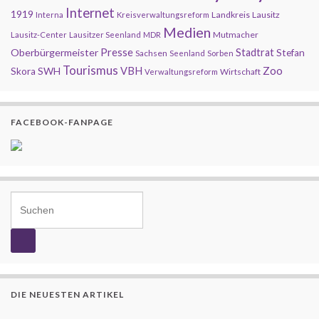
Internet
1919
Landkreis
Lausitz
Interna
Kreisverwaltungsreform
Medien
Mutmacher
Lausitz-Center
Lausitzer Seenland
MDR
Presse
Oberbürgermeister
Stadtrat
Stefan
Sachsen
Seenland
Sorben
Tourismus
Zoo
SWH
VBH
Skora
Wirtschaft
Verwaltungsreform
FACEBOOK-FANPAGE
Search for:
DIE NEUESTEN ARTIKEL