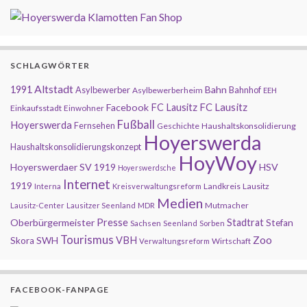
SCHLAGWÖRTER
Altstadt
1991
Bahn
Asylbewerber
Bahnhof
Asylbewerberheim
EEH
FC Lausitz
Facebook
FC Lausitz
Einkaufsstadt
Einwohner
Fußball
Hoyerswerda
Fernsehen
Geschichte
Haushaltskonsolidierung
Hoyerswerda
Haushaltskonsolidierungskonzept
HoyWoy
Hoyerswerdaer SV 1919
HSV
Hoyerswerdsche
Internet
1919
Landkreis
Lausitz
Interna
Kreisverwaltungsreform
Medien
Mutmacher
Lausitz-Center
Lausitzer Seenland
MDR
Presse
Oberbürgermeister
Stadtrat
Stefan
Sachsen
Seenland
Sorben
Tourismus
Zoo
SWH
VBH
Skora
Wirtschaft
Verwaltungsreform
FACEBOOK-FANPAGE