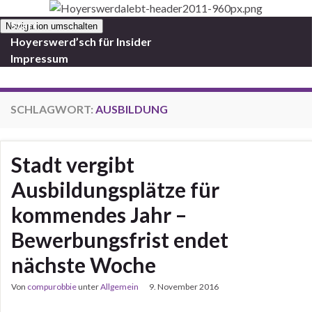
Start
Navigation umschalten
Hoyerswerd’sch für Insider
Impressum
SCHLAGWORT:
AUSBILDUNG
Stadt vergibt
Ausbildungsplätze für
kommendes Jahr –
Bewerbungsfrist endet
nächste Woche
Von
compurobbie
unter
Allgemein
9. November 2016