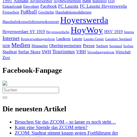
Altstadt
1991
Bahn
Asylbewerber
Asylbewerberheim
Bahnhof
EEH
Facebook
FC Lausitz
FC Lausitz Hoyerswerda
Einkaufsstadt
Einwohner
Fußball
Fernsehen
Geschichte
Haushaltskonsolidierung
Hoyerswerda
Haushaltskonsolidierungskonzept
HoyWoy
Hoyerswerdaer SV 1919
HSV 1919
Interna
Hoyerswerdsche
Internet
Landkreis
Lausitz
Kreisverwaltungsreform
Lausitz-Center
Lausitzer Seenland
Medien
Oberbürgermeister
Presse
Mutmacher
Sachsen
MDR
Seenland
Sorben
Tourismus
Stadtrat
VBH
Stefan Skora
SWH
Wirtschaft
Verwaltungsreform
Zoo
Facebook-Fanpage
Search
for:
Die neuesten Artikel
Besuchen Sie das ZCOM – so lange es noch steht…
Kann eine Spende das ZCOM retten?
ZCOM: Stadtrat stimmt knapp gegen Fortführung der