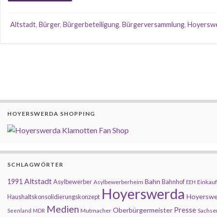
Altstadt
,
Bürger
,
Bürgerbeteiligung
,
Bürgerversammlung
,
Hoyersw
HOYERSWERDA SHOPPING
SCHLAGWÖRTER
Altstadt
1991
Bahn
Asylbewerber
Bahnhof
Asylbewerberheim
Einkauf
EEH
Hoyerswerda
Hoyerswe
Haushaltskonsolidierungskonzept
Medien
Presse
Oberbürgermeister
Mutmacher
Sachse
Seenland
MDR