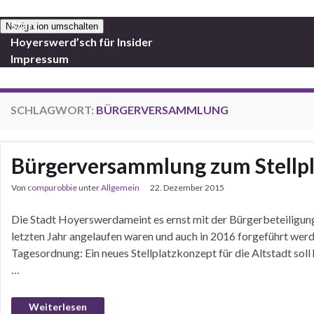
Start
Navigation umschalten
Hoyerswerd’sch für Insider
Impressum
SCHLAGWORT:
BÜRGERVERSAMMLUNG
Bürgerversammlung zum Stellpl
Von
compurobbie
unter
Allgemein
22. Dezember 2015
Die Stadt Hoyerswerdameint es ernst mit der Bürgerbeteilig
letzten Jahr angelaufen waren und auch in 2016 forgeführt werde
Tagesordnung: Ein neues Stellplatzkonzept für die Altstadt so
…
Weiterlesen