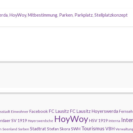
erda
,
HoyWoy
,
Mitbestimmung
,
Parken
,
Parkplatz
,
Stellplatzkonzept
FC Lausitz Hoyerswerda
Facebook
FC Lausitz
Fernseh
sstadt
Einwohner
HoyWoy
Inte
rdaer SV 1919
HSV 1919
Hoyerswerdsche
Interna
Tourismus
Stadtrat
SWH
VBH
Stefan Skora
n
Seenland
Sorben
Verwaltun