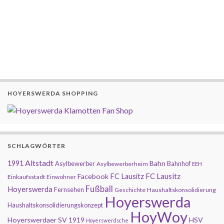
HOYERSWERDA SHOPPING
SCHLAGWÖRTER
Altstadt
1991
Bahn
Asylbewerber
Bahnhof
Asylbewerberheim
EEH
FC Lausitz
Facebook
FC Lausitz
Einkaufsstadt
Einwohner
Fußball
Hoyerswerda
Fernsehen
Geschichte
Haushaltskonsolidierung
Hoyerswerda
Haushaltskonsolidierungskonzept
HoyWoy
Hoyerswerdaer SV 1919
HSV
Hoyerswerdsche