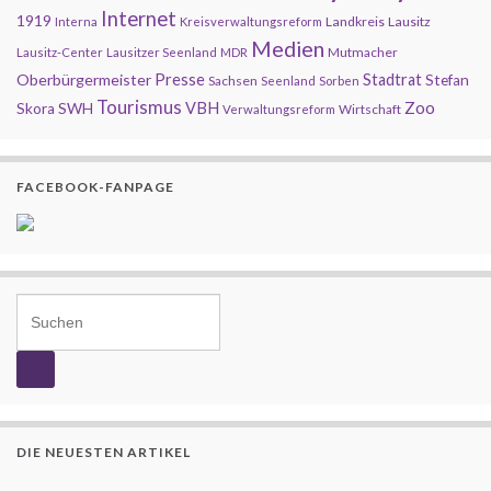
Internet
1919
Landkreis
Lausitz
Interna
Kreisverwaltungsreform
Medien
Mutmacher
Lausitz-Center
Lausitzer Seenland
MDR
Presse
Oberbürgermeister
Stadtrat
Stefan
Sachsen
Seenland
Sorben
Tourismus
Zoo
SWH
VBH
Skora
Wirtschaft
Verwaltungsreform
FACEBOOK-FANPAGE
Search for:
DIE NEUESTEN ARTIKEL