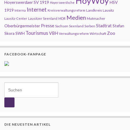
HoyWoy
Hoyerswerdaer SV 1919
HSV
Hoyerswerdsche
Internet
1919
Landkreis
Lausitz
Interna
Kreisverwaltungsreform
Medien
Mutmacher
Lausitz-Center
Lausitzer Seenland
MDR
Presse
Oberbürgermeister
Stadtrat
Stefan
Sachsen
Seenland
Sorben
Tourismus
Zoo
SWH
VBH
Skora
Wirtschaft
Verwaltungsreform
FACEBOOK-FANPAGE
Search for:
DIE NEUESTEN ARTIKEL