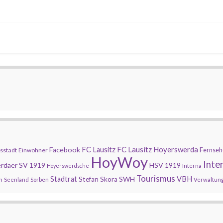
FC Lausitz Hoyerswerda
Facebook
FC Lausitz
Fernseh
sstadt
Einwohner
HoyWoy
Inte
rdaer SV 1919
HSV 1919
Hoyerswerdsche
Interna
Tourismus
Stadtrat
SWH
VBH
Stefan Skora
n
Seenland
Sorben
Verwaltun