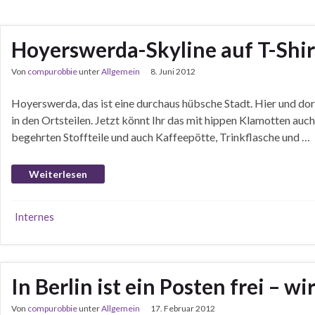
Hoyerswerda-Skyline auf T-Shirt
Von
compurobbie
unter
Allgemein
8. Juni 2012
Hoyerswerda, das ist eine durchaus hübsche Stadt. Hier und dort
in den Ortsteilen. Jetzt könnt Ihr das mit hippen Klamotten au
begehrten Stoffteile und auch Kaffeepötte, Trinkflasche und …
Weiterlesen
Internes
In Berlin ist ein Posten frei –
Von
compurobbie
unter
Allgemein
17. Februar 2012