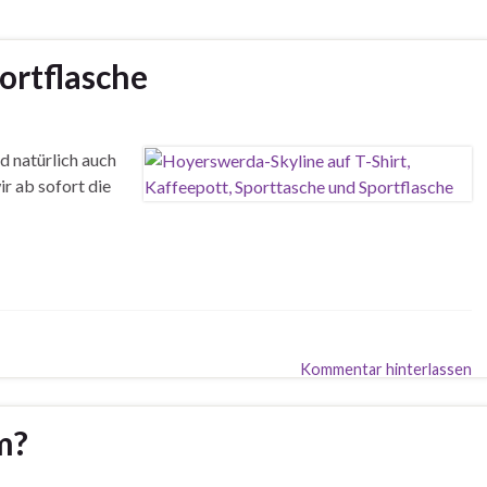
ortflasche
d natürlich auch
r ab sofort die
Kommentar hinterlassen
m?