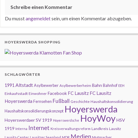
Schreibe einen Kommentar
Du musst
angemeldet
sein, um einen Kommentar abzugeben.
HOYERSWERDA SHOPPING
SCHLAGWÖRTER
Altstadt
1991
Bahn
Asylbewerber
Bahnhof
Asylbewerberheim
EEH
FC Lausitz
Facebook
FC Lausitz
Einkaufsstadt
Einwohner
Fußball
Hoyerswerda
Fernsehen
Geschichte
Haushaltskonsolidierung
Hoyerswerda
Haushaltskonsolidierungskonzept
HoyWoy
Hoyerswerdaer SV 1919
HSV
Hoyerswerdsche
Internet
1919
Landkreis
Lausitz
Interna
Kreisverwaltungsreform
Medien
Mutmacher
Lausitz-Center
Lausitzer Seenland
MDR