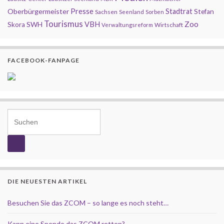
Presse
Oberbürgermeister
Stadtrat
Stefan
Sachsen
Seenland
Sorben
Tourismus
Zoo
SWH
VBH
Skora
Wirtschaft
Verwaltungsreform
FACEBOOK-FANPAGE
Search for:
DIE NEUESTEN ARTIKEL
Besuchen Sie das ZCOM – so lange es noch steht…
Kann eine Spende das ZCOM retten?