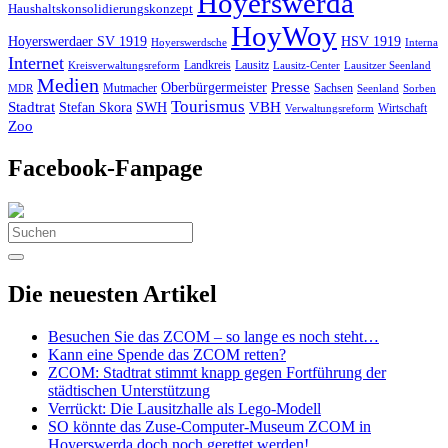
Hoyerswerda
Haushaltskonsolidierungskonzept
HoyWoy
Hoyerswerdaer SV 1919
HSV 1919
Interna
Hoyerswerdsche
Internet
Landkreis
Lausitz
Kreisverwaltungsreform
Lausitz-Center
Lausitzer Seenland
Medien
Oberbürgermeister
Presse
Mutmacher
Sachsen
MDR
Seenland
Sorben
Tourismus
Stadtrat
VBH
Stefan Skora
SWH
Wirtschaft
Verwaltungsreform
Zoo
Facebook-Fanpage
Search
for:
Die neuesten Artikel
Besuchen Sie das ZCOM – so lange es noch steht…
Kann eine Spende das ZCOM retten?
ZCOM: Stadtrat stimmt knapp gegen Fortführung der
städtischen Unterstützung
Verrückt: Die Lausitzhalle als Lego-Modell
SO könnte das Zuse-Computer-Museum ZCOM in
Hoyerswerda doch noch gerettet werden!