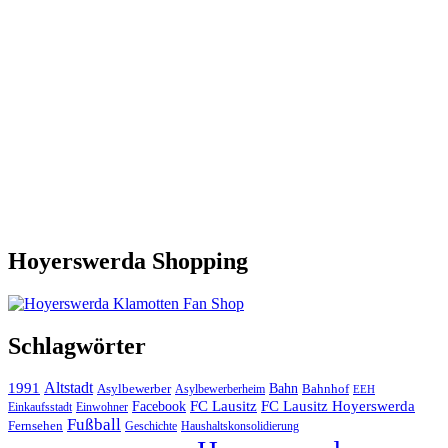
Hoyerswerda Shopping
Schlagwörter
Altstadt
1991
Bahn
Asylbewerber
Asylbewerberheim
Bahnhof
EEH
Facebook
FC Lausitz
FC Lausitz Hoyerswerda
Einkaufsstadt
Einwohner
Fußball
Fernsehen
Geschichte
Haushaltskonsolidierung