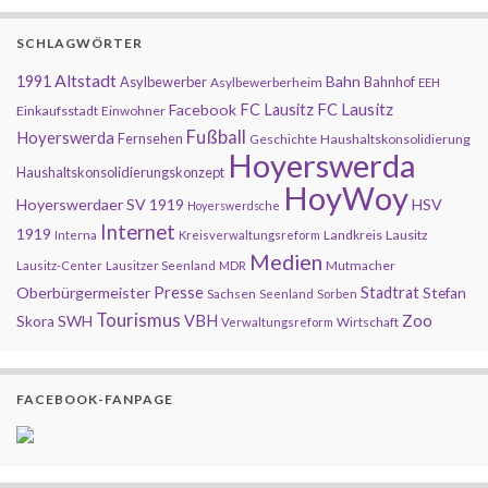
SCHLAGWÖRTER
Altstadt
1991
Bahn
Asylbewerber
Bahnhof
Asylbewerberheim
EEH
FC Lausitz
Facebook
FC Lausitz
Einkaufsstadt
Einwohner
Fußball
Hoyerswerda
Fernsehen
Geschichte
Haushaltskonsolidierung
Hoyerswerda
Haushaltskonsolidierungskonzept
HoyWoy
Hoyerswerdaer SV 1919
HSV
Hoyerswerdsche
Internet
1919
Landkreis
Lausitz
Interna
Kreisverwaltungsreform
Medien
Mutmacher
Lausitz-Center
Lausitzer Seenland
MDR
Presse
Oberbürgermeister
Stadtrat
Stefan
Sachsen
Seenland
Sorben
Tourismus
Zoo
SWH
VBH
Skora
Wirtschaft
Verwaltungsreform
FACEBOOK-FANPAGE