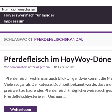
Start
Navigation umschalten
Hoyerswerd’sch für Insider
Impressum
SCHLAGWORT:
PFERDEFELISCHSKANDAL
Pferdefleisch im HoyWoy-Döne
Von
compurobbie
unter
Allgemein
18. Februar 2013
Pferdefleisch, wohin man auch blickt. Irgendwie kommt die Medie
Vielen sogar als Delikatesse. Doch seit bekannt wurde, dass 
preiswert zu kaufendes Pferdefleisch (möglicherweise auch gesu
Pferdefleischhysterie ein. Und nun …
Weiterlesen