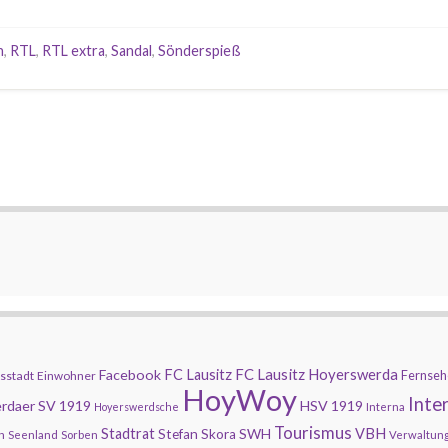
h
,
RTL
,
RTL extra
,
Sandal
,
Sönderspieß
FC Lausitz Hoyerswerda
Facebook
FC Lausitz
Fernseh
sstadt
Einwohner
HoyWoy
Inte
rdaer SV 1919
HSV 1919
Hoyerswerdsche
Interna
Tourismus
Stadtrat
SWH
VBH
Stefan Skora
n
Seenland
Sorben
Verwaltun