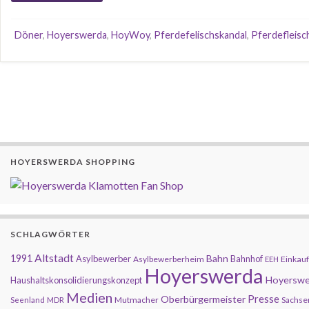
Döner
,
Hoyerswerda
,
HoyWoy
,
Pferdefelischskandal
,
Pferdefleisc
HOYERSWERDA SHOPPING
SCHLAGWÖRTER
Altstadt
1991
Bahn
Asylbewerber
Bahnhof
Asylbewerberheim
Einkauf
EEH
Hoyerswerda
Hoyerswe
Haushaltskonsolidierungskonzept
Medien
Presse
Oberbürgermeister
Mutmacher
Sachse
Seenland
MDR