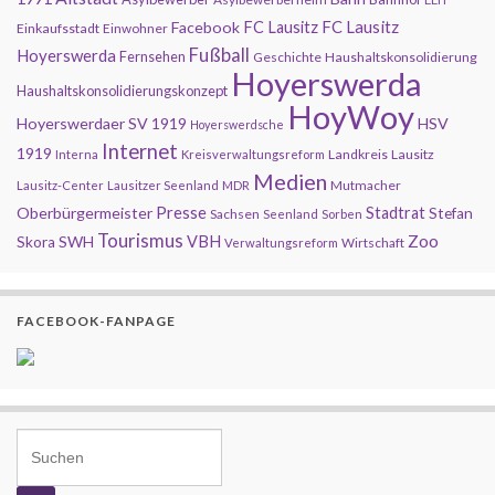
FC Lausitz
Facebook
FC Lausitz
Einkaufsstadt
Einwohner
Fußball
Hoyerswerda
Fernsehen
Geschichte
Haushaltskonsolidierung
Hoyerswerda
Haushaltskonsolidierungskonzept
HoyWoy
Hoyerswerdaer SV 1919
HSV
Hoyerswerdsche
Internet
1919
Landkreis
Lausitz
Interna
Kreisverwaltungsreform
Medien
Mutmacher
Lausitz-Center
Lausitzer Seenland
MDR
Presse
Oberbürgermeister
Stadtrat
Stefan
Sachsen
Seenland
Sorben
Tourismus
Zoo
SWH
VBH
Skora
Wirtschaft
Verwaltungsreform
FACEBOOK-FANPAGE
Search for: