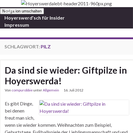
Start
Navigation umschalten
Hoyerswerd’sch für Insider
Impressum
SCHLAGWORT:
PILZ
Da sind sie wieder: Giftpilze in
Hoyerswerda!
Von
compurobbie
unter
Allgemein
16. Juli 2012
Es gibt Dinge,
bei denen
freut man sich,
wenn sie wieder kommen. Weihnachten zum Beispiel,
Geburtstage, Fußballspiele der Lieblingsmannschaft und und