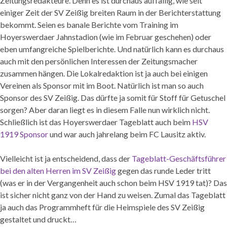
Zeitungsredakteure. Denn es ist durchaus auffällig, wie seit
einiger Zeit der SV Zeißig breiten Raum in der Berichterstattung
bekommt. Seien es banale Berichte vom Training im
Hoyerswerdaer Jahnstadion (wie im Februar geschehen) oder
eben umfangreiche Spielberichte. Und natürlich kann es durchaus
auch mit den persönlichen Interessen der Zeitungsmacher
zusammen hängen. Die Lokalredaktion ist ja auch bei einigen
Vereinen als Sponsor mit im Boot. Natürlich ist man so auch
Sponsor des SV Zeißig. Das dürfte ja somit für Stoff für Getuschel
sorgen? Aber daran liegt es in diesem Falle nun wirklich nicht.
Schließlich ist das Hoyerswerdaer Tageblatt auch beim
HSV
1919 Sponsor
und war auch jahrelang beim FC Lausitz aktiv.
Vielleicht ist ja entscheidend, dass der
Tageblatt-Geschäftsführer
bei den alten Herren im SV Zeißig
gegen das runde Leder tritt
(was er in der Vergangenheit auch schon beim HSV 1919 tat)? Das
ist sicher nicht ganz von der Hand zu weisen. Zumal das Tageblatt
ja auch das Programmheft für die Heimspiele des SV Zeißig
gestaltet und druckt…