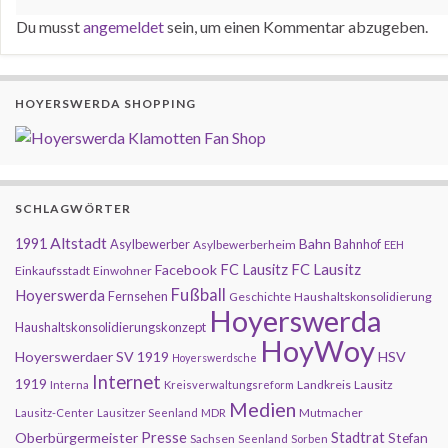
Du musst
angemeldet
sein, um einen Kommentar abzugeben.
HOYERSWERDA SHOPPING
SCHLAGWÖRTER
Altstadt
1991
Bahn
Asylbewerber
Bahnhof
Asylbewerberheim
EEH
FC Lausitz
Facebook
FC Lausitz
Einkaufsstadt
Einwohner
Fußball
Hoyerswerda
Fernsehen
Geschichte
Haushaltskonsolidierung
Hoyerswerda
Haushaltskonsolidierungskonzept
HoyWoy
Hoyerswerdaer SV 1919
HSV
Hoyerswerdsche
Internet
1919
Landkreis
Lausitz
Interna
Kreisverwaltungsreform
Medien
Mutmacher
Lausitz-Center
Lausitzer Seenland
MDR
Presse
Oberbürgermeister
Stadtrat
Stefan
Sachsen
Seenland
Sorben