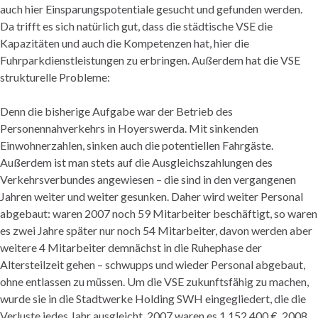
auch hier Einsparungspotentiale gesucht und gefunden werden.
Da trifft es sich natürlich gut, dass die städtische VSE die
Kapazitäten und auch die Kompetenzen hat, hier die
Fuhrparkdienstleistungen zu erbringen. Außerdem hat die VSE
strukturelle Probleme:
Denn die bisherige Aufgabe war der Betrieb des
Personennahverkehrs in Hoyerswerda. Mit sinkenden
Einwohnerzahlen, sinken auch die potentiellen Fahrgäste.
Außerdem ist man stets auf die Ausgleichszahlungen des
Verkehrsverbundes angewiesen – die sind in den vergangenen
Jahren weiter und weiter gesunken. Daher wird weiter Personal
abgebaut: waren 2007 noch 59 Mitarbeiter beschäftigt, so waren
es zwei Jahre später nur noch 54 Mitarbeiter, davon werden aber
weitere 4 Mitarbeiter demnächst in die Ruhephase der
Altersteilzeit gehen – schwupps und wieder Personal abgebaut,
ohne entlassen zu müssen. Um die VSE zukunftsfähig zu machen,
wurde sie in die Stadtwerke Holding SWH eingegliedert, die die
Verluste jedes Jahr ausgleicht. 2007 waren es 1.152.400 €, 2008