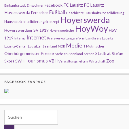
FC Lausitz
Facebook
FC Lausitz
Einkaufsstadt
Einwohner
Fußball
Hoyerswerda
Fernsehen
Geschichte
Haushaltskonsolidierung
Hoyerswerda
Haushaltskonsolidierungskonzept
HoyWoy
Hoyerswerdaer SV 1919
HSV
Hoyerswerdsche
Internet
1919
Landkreis
Lausitz
Interna
Kreisverwaltungsreform
Medien
Mutmacher
Lausitz-Center
Lausitzer Seenland
MDR
Presse
Oberbürgermeister
Stadtrat
Stefan
Sachsen
Seenland
Sorben
Tourismus
Zoo
SWH
VBH
Skora
Wirtschaft
Verwaltungsreform
FACEBOOK-FANPAGE
Search for: