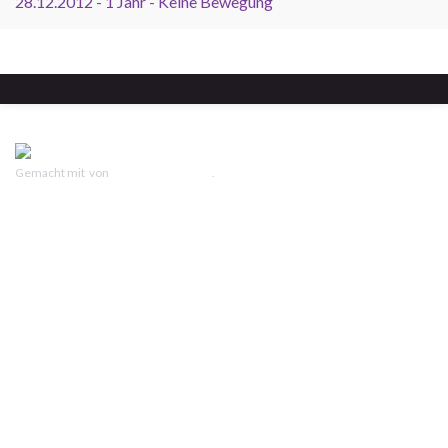
28.12.2012 - 1 Jahr - Keine Bewegung
Gemacht mit
von
Graphene Themes
.