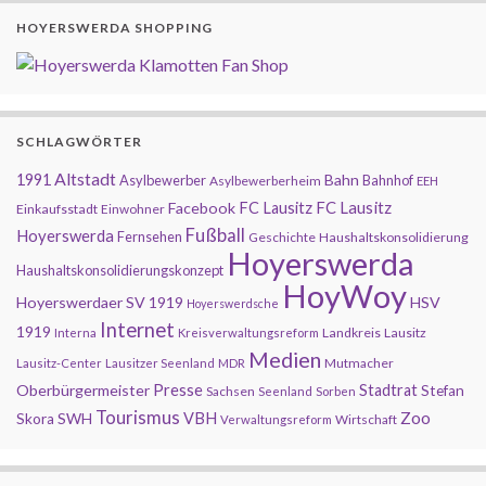
HOYERSWERDA SHOPPING
SCHLAGWÖRTER
Altstadt
1991
Bahn
Asylbewerber
Bahnhof
Asylbewerberheim
EEH
FC Lausitz
Facebook
FC Lausitz
Einkaufsstadt
Einwohner
Fußball
Hoyerswerda
Fernsehen
Geschichte
Haushaltskonsolidierung
Hoyerswerda
Haushaltskonsolidierungskonzept
HoyWoy
Hoyerswerdaer SV 1919
HSV
Hoyerswerdsche
Internet
1919
Landkreis
Lausitz
Interna
Kreisverwaltungsreform
Medien
Mutmacher
Lausitz-Center
Lausitzer Seenland
MDR
Presse
Oberbürgermeister
Stadtrat
Stefan
Sachsen
Seenland
Sorben
Tourismus
Zoo
SWH
VBH
Skora
Wirtschaft
Verwaltungsreform