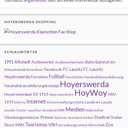
HOYERSWERDA SHOPPING
SCHLAGWÖRTER
Altstadt
1991
Bahn
Asylbewerber
Bahnhof
Asylbewerberheim
EEH
FC Lausitz
Facebook
FC Lausitz
Einkaufsstadt
Einwohner
Fußball
Hoyerswerda
Fernsehen
Geschichte
Haushaltskonsolidierung
Hoyerswerda
Haushaltskonsolidierungskonzept
HoyWoy
Hoyerswerdaer SV 1919
HSV
Hoyerswerdsche
Internet
1919
Landkreis
Lausitz
Interna
Kreisverwaltungsreform
Medien
Mutmacher
Lausitz-Center
Lausitzer Seenland
MDR
Presse
Oberbürgermeister
Stadtrat
Stefan
Sachsen
Seenland
Sorben
Tourismus
Zoo
SWH
VBH
Skora
Wirtschaft
Verwaltungsreform