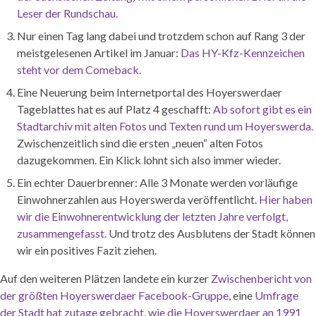
Leser der Rundschau.
Nur einen Tag lang dabei und trotzdem schon auf Rang 3 der
meistgelesenen Artikel im Januar:
Das HY-Kfz-Kennzeichen
steht vor dem Comeback.
Eine Neuerung beim Internetportal des Hoyerswerdaer
Tageblattes hat es auf Platz 4 geschafft:
Ab sofort gibt es ein
Stadtarchiv mit alten Fotos und Texten rund um Hoyerswerda.
Zwischenzeitlich sind die ersten „neuen“ alten Fotos
dazugekommen. Ein Klick lohnt sich also immer wieder.
Ein echter Dauerbrenner: Alle 3 Monate werden vorläufige
Einwohnerzahlen aus Hoyerswerda veröffentlicht.
Hier haben
wir die Einwohnerentwicklung der letzten Jahre verfolgt,
zusammengefasst.
Und trotz des Ausblutens der Stadt können
wir ein positives Fazit ziehen.
Auf den weiteren Plätzen landete ein kurzer
Zwischenbericht von
der größten Hoyerswerdaer Facebook-Gruppe
, eine
Umfrage
der Stadt hat zutage gebracht, wie die Hoyerswerdaer an 1991