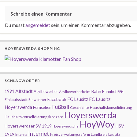
Schreibe einen Kommentar
Du musst
angemeldet
sein, um einen Kommentar abzugeben.
HOYERSWERDA SHOPPING
SCHLAGWÖRTER
Altstadt
1991
Bahn
Asylbewerber
Bahnhof
Asylbewerberheim
EEH
FC Lausitz
Facebook
FC Lausitz
Einkaufsstadt
Einwohner
Fußball
Hoyerswerda
Fernsehen
Geschichte
Haushaltskonsolidierung
Hoyerswerda
Haushaltskonsolidierungskonzept
HoyWoy
Hoyerswerdaer SV 1919
HSV
Hoyerswerdsche
Internet
1919
Landkreis
Lausitz
Interna
Kreisverwaltungsreform