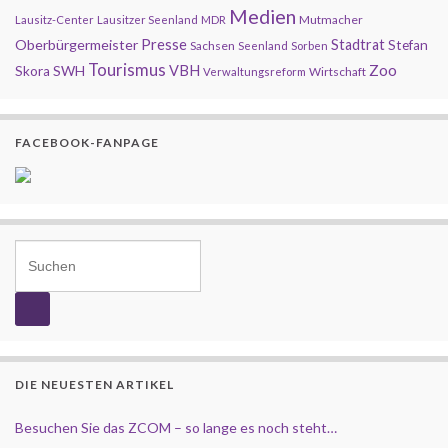
Medien
Mutmacher
Lausitz-Center
Lausitzer Seenland
MDR
Presse
Oberbürgermeister
Stadtrat
Stefan
Sachsen
Seenland
Sorben
Tourismus
Zoo
SWH
VBH
Skora
Wirtschaft
Verwaltungsreform
FACEBOOK-FANPAGE
Search for:
DIE NEUESTEN ARTIKEL
Besuchen Sie das ZCOM – so lange es noch steht…