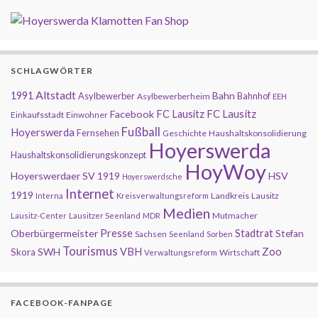
SCHLAGWÖRTER
Altstadt
1991
Bahn
Asylbewerber
Bahnhof
Asylbewerberheim
EEH
FC Lausitz
Facebook
FC Lausitz
Einkaufsstadt
Einwohner
Fußball
Hoyerswerda
Fernsehen
Geschichte
Haushaltskonsolidierung
Hoyerswerda
Haushaltskonsolidierungskonzept
HoyWoy
Hoyerswerdaer SV 1919
HSV
Hoyerswerdsche
Internet
1919
Landkreis
Lausitz
Interna
Kreisverwaltungsreform
Medien
Mutmacher
Lausitz-Center
Lausitzer Seenland
MDR
Presse
Oberbürgermeister
Stadtrat
Stefan
Sachsen
Seenland
Sorben
Tourismus
Zoo
SWH
VBH
Skora
Wirtschaft
Verwaltungsreform
FACEBOOK-FANPAGE