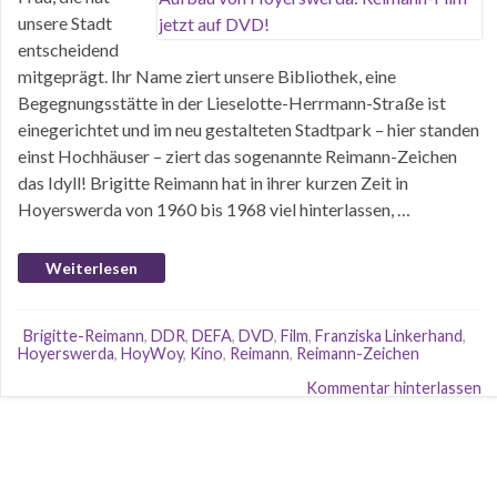
unsere Stadt
entscheidend
mitgeprägt. Ihr Name ziert unsere Bibliothek, eine
Begegnungsstätte in der Lieselotte-Herrmann-Straße ist
einegerichtet und im neu gestalteten Stadtpark – hier standen
einst Hochhäuser – ziert das sogenannte Reimann-Zeichen
das Idyll! Brigitte Reimann hat in ihrer kurzen Zeit in
Hoyerswerda von 1960 bis 1968 viel hinterlassen, …
Weiterlesen
Brigitte-Reimann
,
DDR
,
DEFA
,
DVD
,
Film
,
Franziska Linkerhand
,
Hoyerswerda
,
HoyWoy
,
Kino
,
Reimann
,
Reimann-Zeichen
Kommentar hinterlassen