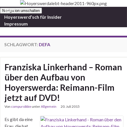
Start
Navigation umschalten
Hoyerswerd’sch für Insider
Impressum
SCHLAGWORT:
DEFA
Franziska Linkerhand – Roman
über den Aufbau von
Hoyerswerda: Reimann-Film
jetzt auf DVD!
Von
compurobbie
unter
Allgemein
20. Juli 2015
Es gibt da eine
Frau, die hat