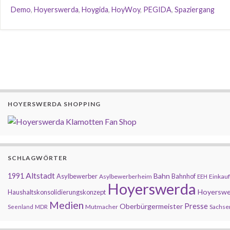
Demo
,
Hoyerswerda
,
Hoygida
,
HoyWoy
,
PEGIDA
,
Spaziergang
HOYERSWERDA SHOPPING
SCHLAGWÖRTER
Altstadt
1991
Bahn
Asylbewerber
Bahnhof
Asylbewerberheim
Einkauf
EEH
Hoyerswerda
Hoyerswe
Haushaltskonsolidierungskonzept
Medien
Presse
Oberbürgermeister
Mutmacher
Sachse
Seenland
MDR