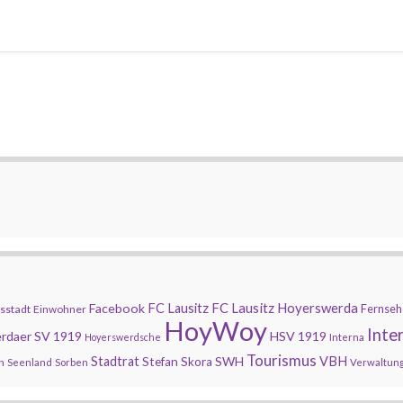
FC Lausitz Hoyerswerda
Facebook
FC Lausitz
Fernseh
sstadt
Einwohner
HoyWoy
Inte
rdaer SV 1919
HSV 1919
Hoyerswerdsche
Interna
Tourismus
Stadtrat
SWH
VBH
Stefan Skora
n
Seenland
Sorben
Verwaltun