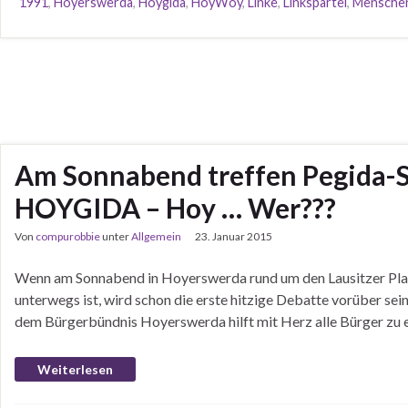
1991
,
Hoyerswerda
,
Hoygida
,
HoyWoy
,
Linke
,
Linkspartei
,
Mensche
Am Sonnabend treffen Pegida-
HOYGIDA – Hoy … Wer???
Von
compurobbie
unter
Allgemein
23. Januar 2015
Wenn am Sonnabend in Hoyerswerda rund um den Lausitzer Plat
unterwegs ist, wird schon die erste hitzige Debatte vorüber s
dem Bürgerbündnis Hoyerswerda hilft mit Herz alle Bürger zu
Weiterlesen