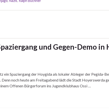
njagd
,
Nazis
,
Ralph Büchner
Spaziergang und Gegen-Demo in 
z ein Spaziergang der Hoygida als lokaler Ableger der Pegida-
ein. Denn noch heute am Freitagabend lädt die Stadt Hoyerswerda 
 einem Offenen Bürgerforum ins Jugendklubhaus Ossi …