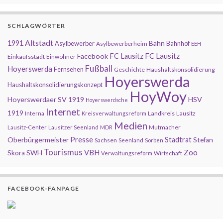
SCHLAGWÖRTER
Altstadt
1991
Bahn
Asylbewerber
Bahnhof
Asylbewerberheim
EEH
FC Lausitz
Facebook
FC Lausitz
Einkaufsstadt
Einwohner
Fußball
Hoyerswerda
Fernsehen
Geschichte
Haushaltskonsolidierung
Hoyerswerda
Haushaltskonsolidierungskonzept
HoyWoy
Hoyerswerdaer SV 1919
HSV
Hoyerswerdsche
Internet
1919
Landkreis
Lausitz
Interna
Kreisverwaltungsreform
Medien
Mutmacher
Lausitz-Center
Lausitzer Seenland
MDR
Presse
Oberbürgermeister
Stadtrat
Stefan
Sachsen
Seenland
Sorben
Tourismus
Zoo
SWH
VBH
Skora
Wirtschaft
Verwaltungsreform
FACEBOOK-FANPAGE