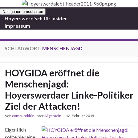
Start
Navigation umschalten
Hoyerswerd’sch für Insider
Impressum
SCHLAGWORT:
MENSCHENJAGD
HOYGIDA eröffnet die
Menschenjagd:
Hoyerswerdaer Linke-Politiker
Ziel der Attacken!
Von
compurobbie
unter
Allgemein
16. Februar 2015
Eigentlich
sollte hier eine