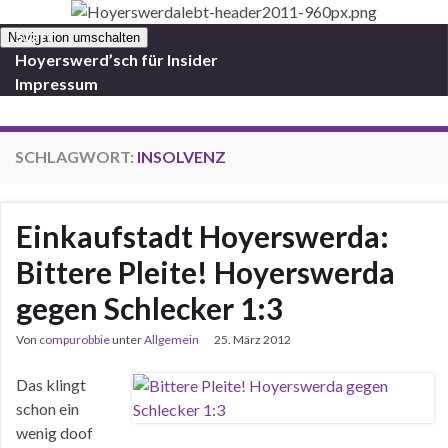
Start
Navigation umschalten
Hoyerswerd’sch für Insider
Impressum
SCHLAGWORT:
INSOLVENZ
Einkaufstadt Hoyerswerda:
Bittere Pleite! Hoyerswerda
gegen Schlecker 1:3
Von
compurobbie
unter
Allgemein
25. März 2012
Das klingt
schon ein
wenig doof