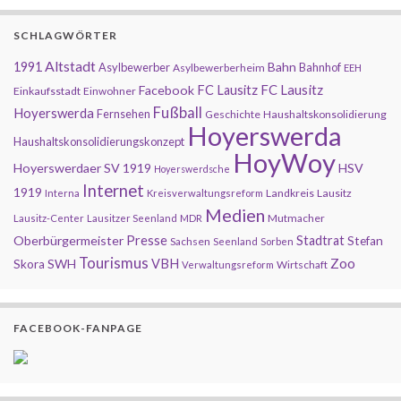
SCHLAGWÖRTER
Altstadt
1991
Bahn
Asylbewerber
Bahnhof
Asylbewerberheim
EEH
FC Lausitz
Facebook
FC Lausitz
Einkaufsstadt
Einwohner
Fußball
Hoyerswerda
Fernsehen
Geschichte
Haushaltskonsolidierung
Hoyerswerda
Haushaltskonsolidierungskonzept
HoyWoy
Hoyerswerdaer SV 1919
HSV
Hoyerswerdsche
Internet
1919
Landkreis
Lausitz
Interna
Kreisverwaltungsreform
Medien
Mutmacher
Lausitz-Center
Lausitzer Seenland
MDR
Presse
Oberbürgermeister
Stadtrat
Stefan
Sachsen
Seenland
Sorben
Tourismus
Zoo
SWH
VBH
Skora
Wirtschaft
Verwaltungsreform
FACEBOOK-FANPAGE