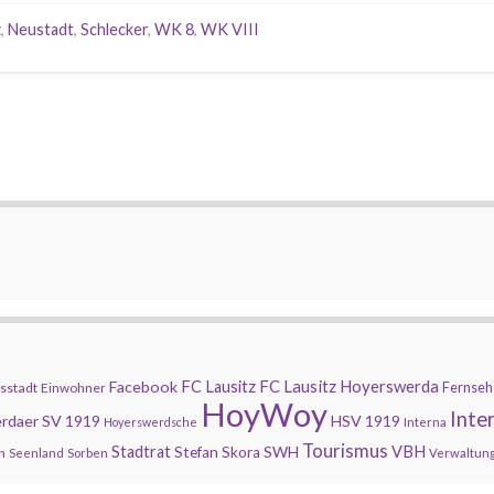
z
,
Neustadt
,
Schlecker
,
WK 8
,
WK VIII
FC Lausitz Hoyerswerda
Facebook
FC Lausitz
Fernseh
sstadt
Einwohner
HoyWoy
Inte
rdaer SV 1919
HSV 1919
Hoyerswerdsche
Interna
Tourismus
Stadtrat
SWH
VBH
Stefan Skora
n
Seenland
Sorben
Verwaltun