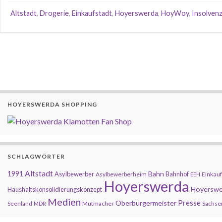
Altstadt
,
Drogerie
,
Einkaufstadt
,
Hoyerswerda
,
HoyWoy
,
Insolven
HOYERSWERDA SHOPPING
SCHLAGWÖRTER
Altstadt
1991
Bahn
Asylbewerber
Bahnhof
Asylbewerberheim
Einkauf
EEH
Hoyerswerda
Hoyerswe
Haushaltskonsolidierungskonzept
Medien
Presse
Oberbürgermeister
Mutmacher
Sachse
Seenland
MDR