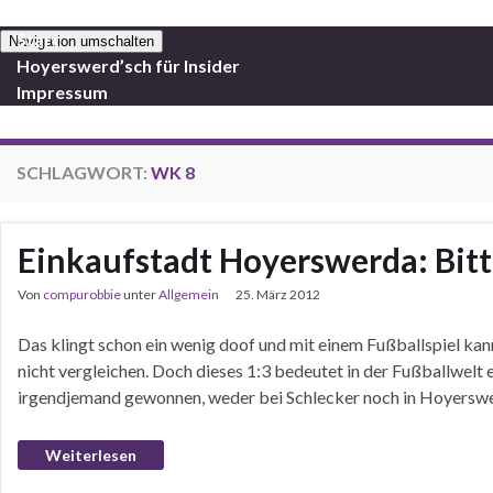
Start
Navigation umschalten
Hoyerswerd’sch für Insider
Impressum
SCHLAGWORT:
WK 8
Einkaufstadt Hoyerswerda: Bitt
Von
compurobbie
unter
Allgemein
25. März 2012
Das klingt schon ein wenig doof und mit einem Fußballspiel ka
nicht vergleichen. Doch dieses 1:3 bedeutet in der Fußballwelt e
irgendjemand gewonnen, weder bei Schlecker noch in Hoyersw
Weiterlesen