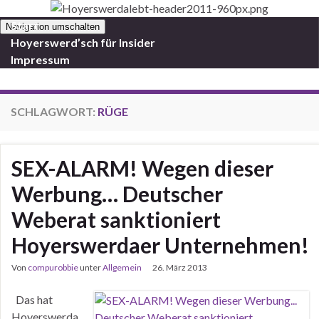
Start
Navigation umschalten
Hoyerswerd’sch für Insider
Impressum
SCHLAGWORT:
RÜGE
SEX-ALARM! Wegen dieser
Werbung… Deutscher
Weberat sanktioniert
Hoyerswerdaer Unternehmen!
Von
compurobbie
unter
Allgemein
26. März 2013
Das hat
Hoyerswerda