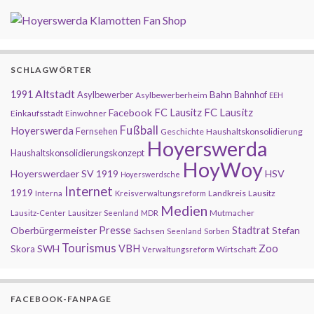
SCHLAGWÖRTER
Altstadt
1991
Bahn
Asylbewerber
Bahnhof
Asylbewerberheim
EEH
FC Lausitz
Facebook
FC Lausitz
Einkaufsstadt
Einwohner
Fußball
Hoyerswerda
Fernsehen
Geschichte
Haushaltskonsolidierung
Hoyerswerda
Haushaltskonsolidierungskonzept
HoyWoy
Hoyerswerdaer SV 1919
HSV
Hoyerswerdsche
Internet
1919
Landkreis
Lausitz
Interna
Kreisverwaltungsreform
Medien
Mutmacher
Lausitz-Center
Lausitzer Seenland
MDR
Presse
Oberbürgermeister
Stadtrat
Stefan
Sachsen
Seenland
Sorben
Tourismus
Zoo
SWH
VBH
Skora
Wirtschaft
Verwaltungsreform
FACEBOOK-FANPAGE